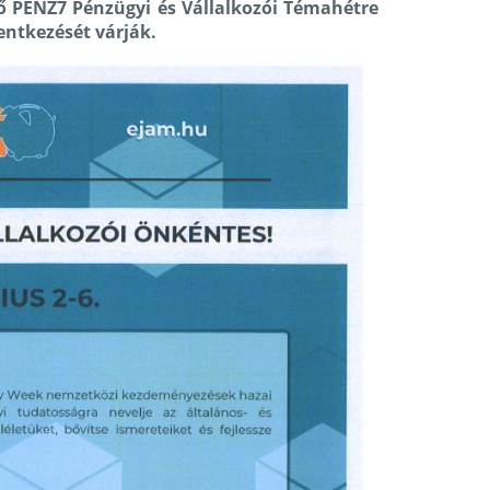
lő PÉNZ7 Pénzügyi és Vállalkozói Témahétre
lentkezését várják.