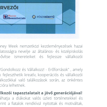
ney Week nemzetközi kezdeményezések hazai
atosságra nevelje az általános- és középiskolás
ővítse ismereteiket és fejlessze vállalkozói
Gondolkozz és Vállalkozz! - Erőforrások" , amely
k fejleszthetik kreatív, kooperációs és vállalkozói
kozókkal való találkozások során, az önkéntes
cióra lelhetnek.
kozói tapasztalatait a jövő generációjával
!
hatja a diákokat valós üzleti történetekkel és
int a fiatalok rendkívül nyitottak és motiváltak,