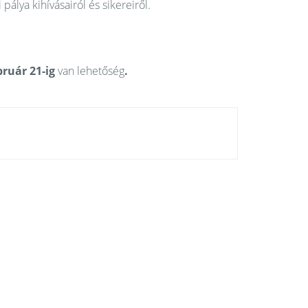
pálya kihívásairól és sikereiről.
bruár 21-ig
van lehetőség
.