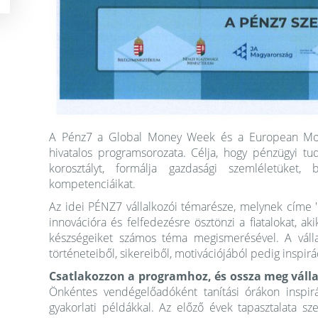
A Pénz7 a Global Money Week és a European Mo
hivatalos programsorozata. Célja, hogy pénzügyi tud
korosztályt, formálja gazdasági szemléletüket, b
kompetenciáikat.
Az idei PÉNZ7 vállalkozói témarésze, melynek címe ''
innovációra és felfedezésre ösztönzi a fiatalokat, aki
készségeiket számos téma megismerésével. A vállal
történeteiből, sikereiből, motivációjából pedig inspirá
Csatlakozzon a programhoz, és ossza meg vállal
Önkéntes vendégelőadóként tanítási órákon inspirál
gyakorlati példákkal. Az előző évek tapasztalata szer