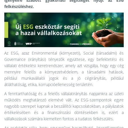
igényeire szabott gyakorlati segítséget nyújt az ESG
felkészüléshez.
Az ESG, azaz Environmental (környezeti), Social (társadalmi) és
Governance (irányítási) tényezők együttese, egy befektetési és
vállalati értékelési keretrendszer, amely azt vizsgálja, hogy egy cég
mennyire felelős a környezetvédelem, a társadalmi hatások,
például munkavállalói jogok és a jó cégirányítás, például
átláthatóság, etika, korrupcióellenesség területén.
A fenntarthatóság és a felelős vállalatirányítás napjainkra az üzleti
működés meghatározó elemévé vált. Az ESG-szempontok egyre
nagyobb szerepet kapnak a beszállítói kapcsolatokban, a pályázatok
értékelésében és a finanszírozási döntésekben is, ezért a
vállalkozások számára kiemelten fontos a tudatos felkészülés.
Az eszköztár célja, hogy egyszerűen használható, ágazatfüggetlen