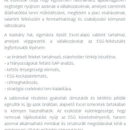
segítséget nyújtson azoknak a vállalkozásoknak, amelyek szeretnék
átláthatóbbá tenni működésüket, megfelelni a piaci elvárásoknak,
valamint felkészülni a fenntarthatósági és szabályozási környezet
változásaira.
A kiadvány hat, egymásra épülő Excel-alapú sablont tartalmaz,
amelyek végigvezetik a vállalkozásokat az ESG-felkészülés
legfontosabb lépésein:
• az érdekelt feleket tartalmazó, stakeholder térkép készítése,
• a hiányosságokat feltáró GAP-analízis,
• kettős lényegességi elemzés,
• ESG-kockázatelemzés,
• célmeghatározás,
• stratégiai cselekvési terv kialakítása.
A sablonokat részletes gyakorlati útmutatók és kitöltési példák
egészítik ki, így azok önállóan, alapvető Excel ismeretek birtokában
is könnyen használhatók. Az eszköztár különlegessége, hogy
nemcsak tájékoztatást nyújt az ESG követelményeiről, hanem
azonnal alkalmazható mintákat és strukturált megoldásokat kínál a
mindennapi vállalati működés támogatására.