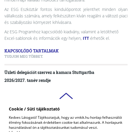
Az ESG Eszköztár fontos kiindulópontot jelenthet minden olyan
vállalkozás számára, amely felkészülten kíván reagálni a változó piaci
és szabályozási környezet kihívásaira.
Az ESG Programhoz kapcsolódó kiadvány, valamint a letölthető
Excel-sablonok és információk egy helyen,
ITT
érhetők el.
KAPCSOLÓDÓ TARTALMAK
TUDJON MEG TÖBBET.
Üzleti delegációt szervez a kamara Stuttgartba
2026/2027. tanév rendje
Cookie / Süti tájékoztató
VAS VÁRMEGYEI
Kedves Látogató! Tájékoztatjuk, hogy az vmkik.hu honlap felhasználói
KERESKEDELMI ÉS IPARKAMARA
élmény fokozásának érdekében cookie-kat alkalmazunk. A honlapunk
COPYRIGHT © 2018 - 2026 VMKIK. |
ALL RIGHTS RESERVED! DESIGNED &
használatával ön a tájékoztatásunkat tudomásul veszi.
POWERED BY
POSITIVE ADAMSKY