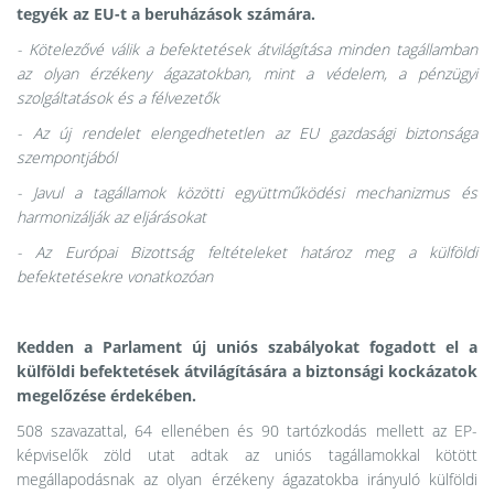
tegyék az EU-t a beruházások számára.
- Kötelezővé válik a befektetések átvilágítása minden tagállamban
az olyan érzékeny ágazatokban, mint a védelem, a pénzügyi
szolgáltatások és a félvezetők
- Az új rendelet elengedhetetlen az EU gazdasági biztonsága
szempontjából
- Javul a tagállamok közötti együttműködési mechanizmus és
harmonizálják az eljárásokat
- Az Európai Bizottság feltételeket határoz meg a külföldi
befektetésekre vonatkozóan
Kedden a Parlament új uniós szabályokat fogadott el a
külföldi befektetések átvilágítására a biztonsági kockázatok
megelőzése érdekében.
508 szavazattal, 64 ellenében és 90 tartózkodás mellett az EP-
képviselők zöld utat adtak az uniós tagállamokkal kötött
megállapodásnak az olyan érzékeny ágazatokba irányuló külföldi