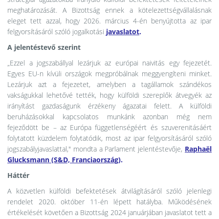
meghatározását. A Bizottság ennek a kötelezettségvállalásnak
eleget tett azzal, hogy 2026. március 4-én benyújtotta az ipar
felgyorsításáról szóló jogalkotási
javaslatot
.
A jelentéstevő szerint
„Ezzel a jogszabállyal lezárjuk az európai naivitás egy fejezetét.
Egyes EU-n kívüli országok megpróbálnak meggyengíteni minket.
Lezárjuk azt a fejezetet, amelyben a tagállamok szándékos
vakságukkal lehetővé tették, hogy külföldi szereplők átvegyék az
irányítást gazdaságunk érzékeny ágazatai felett. A külföldi
beruházásokkal kapcsolatos munkánk azonban még nem
fejeződött be – az Európa függetlenségéért és szuverenitásáért
folytatott küzdelem folytatódik, most az ipar felgyorsításáról szóló
jogszabályjavaslattal," mondta a Parlament jelentéstevője,
Raphaël
Glucksmann (S&D, Franciaország)
.
Háttér
A közvetlen külföldi befektetések átvilágításáról szóló jelenlegi
rendelet 2020. október 11-én lépett hatályba. Működésének
értékelését követően a Bizottság 2024 januárjában javaslatot tett a