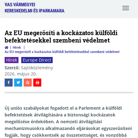
VAS VÁRMEGYEI
Toggle
KERESKEDELMI ÉS IPARKAMARA
navigat
Az EU megerősíti a kockázatos külföldi
befektetésekkel szembeni védelmet
Hírek
Az EU megerősíti a kockázatos külföldi befektetésekkel szembeni védelmet
Hírek
Europe Direct
Szerző:
Sajtóközlemény
2026. május 20.
Új uniós szabályokat fogadott el a Parlement a külföldi
befektetések átvilágítására a biztonsági kockázatok
megelőzése érdekében. A nemzeti átvilágítási
mechanizmusokra alkalmazandó eljárásokat egyszerűsíteni
fogják, hogy csökkentsék az összetettséget, és vonzóbbá