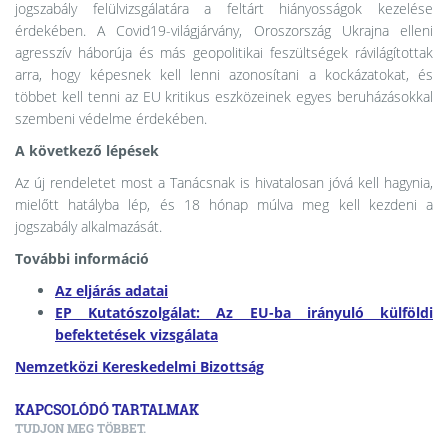
jogszabály felülvizsgálatára a feltárt hiányosságok kezelése
érdekében. A Covid19-világjárvány, Oroszország Ukrajna elleni
agresszív háborúja és más geopolitikai feszültségek rávilágítottak
arra, hogy képesnek kell lenni azonosítani a kockázatokat, és
többet kell tenni az EU kritikus eszközeinek egyes beruházásokkal
szembeni védelme érdekében.
A következő lépések
Az új rendeletet most a Tanácsnak is hivatalosan jóvá kell hagynia,
mielőtt hatályba lép, és 18 hónap múlva meg kell kezdeni a
jogszabály alkalmazását.
További információ
Az eljárás adatai
EP Kutatószolgálat: Az EU-ba irányuló külföldi
befektetések vizsgálata
Nemzetközi Kereskedelmi Bizottság
KAPCSOLÓDÓ TARTALMAK
TUDJON MEG TÖBBET.