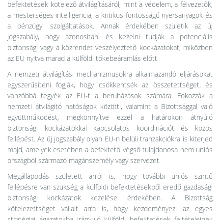
befektetések kötelező átvilágításáról, mint a védelem, a félvezetők,
a mesterséges intelligencia, a kritikus fontosságú nyersanyagok és
a pénzügyi szolgáltatások. Annak érdekében születik az új
jogszabály, hogy azonosítani és kezelni tudják a potenciális
biztonsági vagy a közrendet veszélyeztető kockázatokat, miközben
az EU nyitva marad a külföldi tőkebeáramlás előtt.
A nemzeti átvilágítási mechanizmusokra alkalmazandó eljárásokat
egyszerűsíteni fogják, hogy csökkentsék az összetettséget, és
vonzóbbá tegyék az EU-t a beruházások számára. Fokozzák a
nemzeti átvilágító hatóságok közötti, valamint a Bizottsággal való
együttműködést, megkönnyítve ezzel a határokon átnyúló
biztonsági kockázatokkal kapcsolatos koordinációt és közös
fellépést. Az új jogszabály olyan EU-n belüli tranzakciókra is kiterjed
majd, amelyek esetében a befektető végső tulajdonosa nem uniós
országból származó magánszemély vagy szervezet.
Megállapodás született arról is, hogy további uniós szintű
fellépésre van szükség a külföldi befektetésekből eredő gazdasági
biztonsági kockázatok kezelése érdekében. A Bizottság
kötelezettséget vállalt arra is, hogy kezdeményezi az egyes
stratégiai ágazatokba irányuló külföldi befektetések feltételeinek