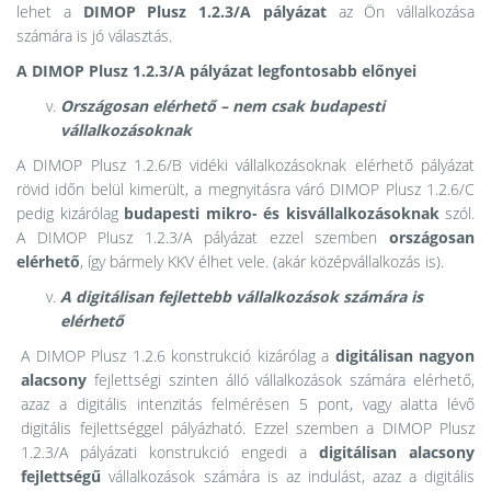
lehet a
DIMOP Plusz 1.2.3/A pályázat
az Ön vállalkozása
számára is jó választás.
A DIMOP Plusz 1.2.3/A pályázat legfontosabb előnyei
Országosan elérhető – nem csak budapesti
vállalkozásoknak
A DIMOP Plusz 1.2.6/B vidéki vállalkozásoknak elérhető pályázat
rövid időn belül kimerült, a megnyitásra váró DIMOP Plusz 1.2.6/C
pedig kizárólag
budapesti mikro- és kisvállalkozásoknak
szól.
A DIMOP Plusz 1.2.3/A pályázat ezzel szemben
országosan
elérhető
, így bármely KKV élhet vele. (akár középvállalkozás is).
A digitálisan fejlettebb vállalkozások számára is
elérhető
A DIMOP Plusz 1.2.6 konstrukció kizárólag a
digitálisan nagyon
alacsony
fejlettségi szinten álló vállalkozások számára elérhető,
azaz a digitális intenzitás felmérésen 5 pont, vagy alatta lévő
digitális fejlettséggel pályázható. Ezzel szemben a DIMOP Plusz
1.2.3/A pályázati konstrukció engedi a
digitálisan alacsony
fejlettségű
vállalkozások számára is az indulást, azaz a digitális