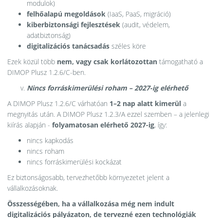
modulok)
felhőalapú megoldások
(IaaS, PaaS, migráció)
kiberbiztonsági fejlesztések
(audit, védelem,
adatbiztonság)
digitalizációs tanácsadás
széles köre
Ezek közül több
nem, vagy csak korlátozottan
támogatható a
DIMOP Plusz 1.2.6/C-ben.
Nincs forráskimerülési roham – 2027-ig elérhető
A DIMOP Plusz 1.2.6/C várhatóan
1–2 nap alatt kimerül
a
megnyitás után. A DIMOP Plusz 1.2.3/A ezzel szemben – a jelenlegi
kiírás alapján -
folyamatosan elérhető 2027-ig
, így:
nincs kapkodás
nincs roham
nincs forráskimerülési kockázat
Ez biztonságosabb, tervezhetőbb környezetet jelent a
vállalkozásoknak.
Összességében, ha a vállalkozása még nem indult
digitalizációs pályázaton, de tervezné ezen technológiák