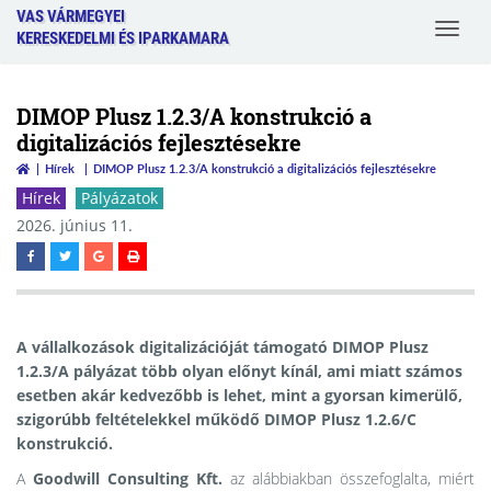
VAS VÁRMEGYEI
Toggle
KERESKEDELMI ÉS IPARKAMARA
navigat
DIMOP Plusz 1.2.3/A konstrukció a
digitalizációs fejlesztésekre
Hírek
DIMOP Plusz 1.2.3/A konstrukció a digitalizációs fejlesztésekre
Hírek
Pályázatok
2026. június 11.
A vállalkozások digitalizációját támogató
DIMOP Plusz
1.2.3/A
pályázat több olyan előnyt kínál, ami miatt számos
esetben akár kedvezőbb is lehet, mint a gyorsan kimerülő,
szigorúbb feltételekkel működő DIMOP Plusz 1.2.6/C
konstrukció.
A
Goodwill Consulting Kft.
az alábbiakban összefoglalta, miért