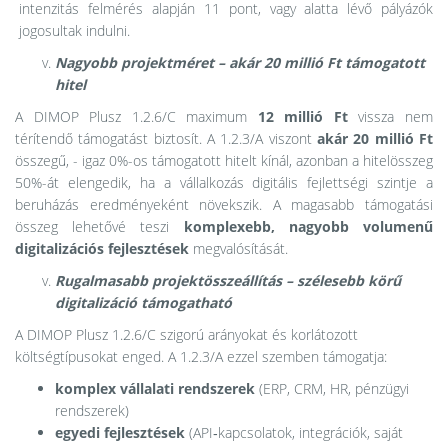
intenzitás felmérés alapján 11 pont, vagy alatta lévő pályázók
jogosultak indulni.
Nagyobb projektméret – akár 20 millió Ft támogatott
hitel
A DIMOP Plusz 1.2.6/C maximum
12 millió Ft
vissza nem
térítendő támogatást biztosít. A 1.2.3/A viszont
akár 20 millió Ft
összegű, - igaz 0%-os támogatott hitelt kínál, azonban a hitelösszeg
50%-át elengedik, ha a vállalkozás digitális fejlettségi szintje a
beruházás eredményeként növekszik. A magasabb támogatási
összeg lehetővé teszi
komplexebb, nagyobb volumenű
digitalizációs fejlesztések
megvalósítását.
Rugalmasabb projektösszeállítás – szélesebb körű
digitalizáció támogatható
A DIMOP Plusz 1.2.6/C szigorú arányokat és korlátozott
költségtípusokat enged. A 1.2.3/A ezzel szemben támogatja:
komplex vállalati rendszerek
(ERP, CRM, HR, pénzügyi
rendszerek)
egyedi fejlesztések
(API‑kapcsolatok, integrációk, saját