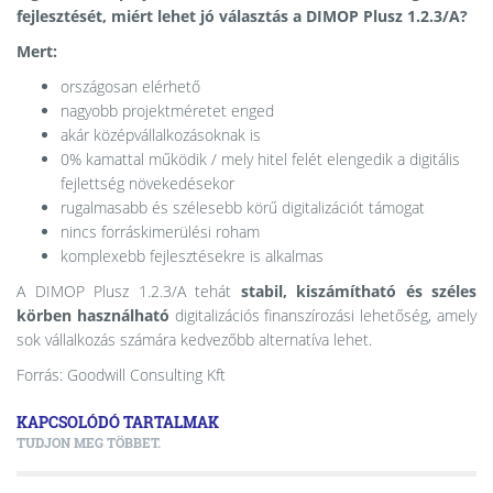
fejlesztését, miért lehet jó választás a DIMOP Plusz 1.2.3/A?
Mert:
országosan elérhető
nagyobb projektméretet enged
akár középvállalkozásoknak is
0% kamattal működik / mely hitel felét elengedik a digitális
fejlettség növekedésekor
rugalmasabb és szélesebb körű digitalizációt támogat
nincs forráskimerülési roham
komplexebb fejlesztésekre is alkalmas
A DIMOP Plusz 1.2.3/A tehát
stabil, kiszámítható és széles
körben használható
digitalizációs finanszírozási lehetőség, amely
sok vállalkozás számára kedvezőbb alternatíva lehet.
Forrás: Goodwill Consulting Kft
KAPCSOLÓDÓ TARTALMAK
TUDJON MEG TÖBBET.