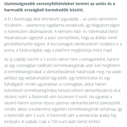
tisztességesebb versenyfeltételeket teremt az uniós és a
harmadik országbeli kereskedők között.
A EU Bizottsága által kihirdetett jogszabály – az uniós vámreform
részeként – valamennyi tagállamra vonatkozik, így Magyarországon
is kötelezően alkalmazandó. A Nemzeti Adó- és Vámhivatal (NAV)
folyamatosan egyeztet a piaci szereplőkkel, hogy az átállás minél
gördülékenyebb legyen. A kiscsomagok vámkezelését továbbra is a
posta, a futárszolgálat vagy a platform megbízottja intézi majd.
Az új szabály szerint a 3 eurós vámot nem csomagonként, hanem
az egy csomagban található termékkategóriák után kell megfizetni.
A termékkategóriákat a vámtarifaszámok határozzák meg. Ha valaki
például egy webáruházból egy pólót, egy telefontokot és egy
fülhallgatót rendel ugyanabban a csomagban, akkor három
különböző termékkategóriába tartozó (eltérő vámtarifaszámú) árut
vásárol, ezért a fizetendő vám összesen 9 euró. Ha ugyanaz a
vásárló három azonos típusú (azonos vámtarifaszámú) pamutpólót
rendel, akkor a küldemény egyetlen termékkategóriát tartalmaz, így
a fizetendő vám 3 euró. A fizetendő vám a webáruház áraiba fog
beépülni. A szabály csak a 150 euró alatti belső értékű