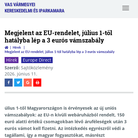
VAS VÁRMEGYEI
Toggle
KERESKEDELMI ÉS IPARKAMARA
navigat
Megjelent az EU-rendelet, július 1-től
hatályba lép a 3 eurós vámszabály
Hírek
Megjelent az EU-rendelet, július 1-től hatályba lép a 3 eurós vámszabály
Hírek
Europe Direct
Szerző:
Sajtóközlemény
2026. június 11.
úlius 1-től Magyarországon is érvényesek az új uniós
vámszabályok: az EU-n kívüli webáruházból rendelt, 150
euró alatti értékű csomagokban lévő áruféleségek után 3
eurós vámot kell fizetni. Az intézkedés egyrészről védi a
tagállami, így a magyar fogyasztókat, másrészt