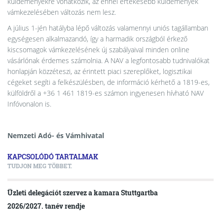
küldeményekre vonatkozik, az ennél értékesebb küldemények
vámkezelésében változás nem lesz.
A július 1-jén hatályba lépő változás valamennyi uniós tagállamban
egységesen alkalmazandó, így a harmadik országból érkező
kiscsomagok vámkezelésének új szabályaival minden online
vásárlónak érdemes számolnia. A NAV a legfontosabb tudnivalókat
honlapján közzéteszi, az érintett piaci szereplőket, logisztikai
cégeket segíti a felkészülésben, de információ kérhető a 1819-es,
külföldről a +36 1 461 1819-es számon ingyenesen hívható NAV
Infóvonalon is.
Nemzeti Adó- és Vámhivatal
KAPCSOLÓDÓ TARTALMAK
TUDJON MEG TÖBBET.
Üzleti delegációt szervez a kamara Stuttgartba
2026/2027. tanév rendje