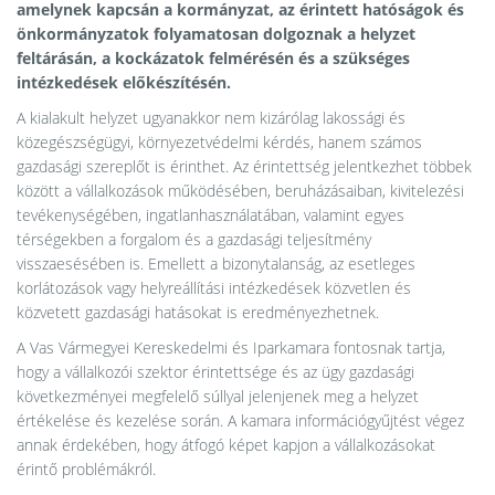
amelynek kapcsán a kormányzat, az érintett hatóságok és
önkormányzatok folyamatosan dolgoznak a helyzet
feltárásán, a kockázatok felmérésén és a szükséges
intézkedések előkészítésén.
A kialakult helyzet ugyanakkor nem kizárólag lakossági és
közegészségügyi, környezetvédelmi kérdés, hanem számos
gazdasági szereplőt is érinthet. Az érintettség jelentkezhet többek
között a vállalkozások működésében, beruházásaiban, kivitelezési
tevékenységében, ingatlanhasználatában, valamint egyes
térségekben a forgalom és a gazdasági teljesítmény
visszaesésében is. Emellett a bizonytalanság, az esetleges
korlátozások vagy helyreállítási intézkedések közvetlen és
közvetett gazdasági hatásokat is eredményezhetnek.
A Vas Vármegyei Kereskedelmi és Iparkamara fontosnak tartja,
hogy a vállalkozói szektor érintettsége és az ügy gazdasági
következményei megfelelő súllyal jelenjenek meg a helyzet
értékelése és kezelése során. A kamara információgyűjtést végez
annak érdekében, hogy átfogó képet kapjon a vállalkozásokat
érintő problémákról.