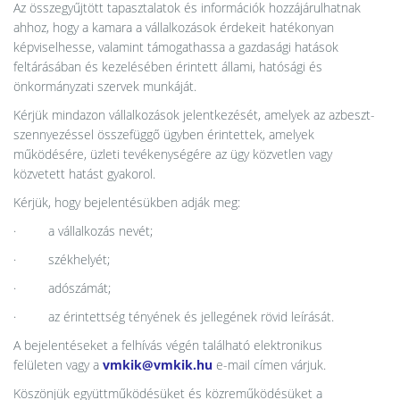
Az összegyűjtött tapasztalatok és információk hozzájárulhatnak
ahhoz, hogy a kamara a vállalkozások érdekeit hatékonyan
képviselhesse, valamint támogathassa a gazdasági hatások
feltárásában és kezelésében érintett állami, hatósági és
önkormányzati szervek munkáját.
Kérjük mindazon vállalkozások jelentkezését, amelyek az azbeszt-
szennyezéssel összefüggő ügyben érintettek, amelyek
működésére, üzleti tevékenységére az ügy közvetlen vagy
közvetett hatást gyakorol.
Kérjük, hogy bejelentésükben adják meg:
· a vállalkozás nevét;
· székhelyét;
· adószámát;
· az érintettség tényének és jellegének rövid leírását.
A bejelentéseket a felhívás végén található elektronikus
felületen vagy a
vmkik@vmkik.hu
e-mail címen várjuk.
Köszönjük együttműködésüket és közreműködésüket a