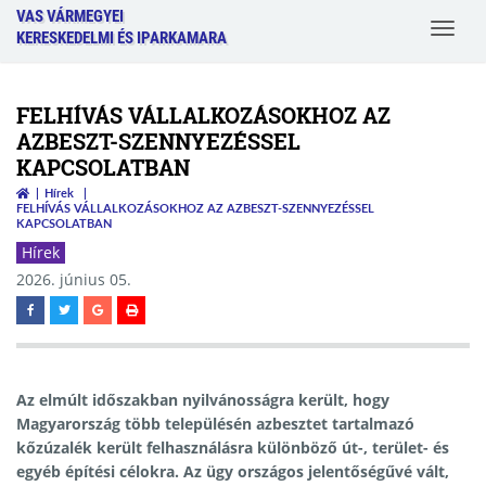
VAS VÁRMEGYEI
Toggle
KERESKEDELMI ÉS IPARKAMARA
navigat
FELHÍVÁS VÁLLALKOZÁSOKHOZ AZ
AZBESZT-SZENNYEZÉSSEL
KAPCSOLATBAN
Hírek
FELHÍVÁS VÁLLALKOZÁSOKHOZ AZ AZBESZT-SZENNYEZÉSSEL
KAPCSOLATBAN
Hírek
2026. június 05.
Az elmúlt időszakban nyilvánosságra került, hogy
Magyarország több településén azbesztet tartalmazó
kőzúzalék került felhasználásra különböző út-, terület- és
egyéb építési célokra. Az ügy országos jelentőségűvé vált,