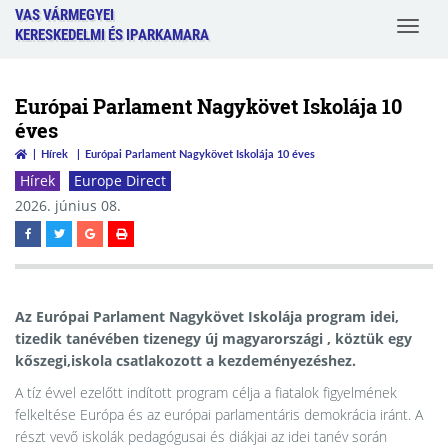
VAS VÁRMEGYEI
Toggle
KERESKEDELMI ÉS IPARKAMARA
navigat
Európai Parlament Nagykövet Iskolája 10
éves
Hírek
Európai Parlament Nagykövet Iskolája 10 éves
Hírek
Europe Direct
2026. június 08.
Az Európai Parlament Nagykövet Iskolája program idei,
tizedik tanévében tizenegy új magyarországi , köztük egy
kőszegi,iskola csatlakozott a kezdeményezéshez.
A tíz évvel ezelőtt indított program célja a fiatalok figyelmének
felkeltése Európa és az európai parlamentáris demokrácia iránt. A
részt vevő iskolák pedagógusai és diákjai az idei tanév során