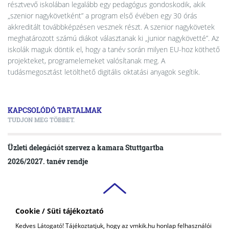
résztvevő iskolában legalább egy pedagógus gondoskodik, akik
„szenior nagykövetként” a program első évében egy 30 órás
akkreditált továbbképzésen vesznek részt. A szenior nagykövetek
meghatározott számú diákot választanak ki „junior nagykövetté”. Az
iskolák maguk döntik el, hogy a tanév során milyen EU-hoz köthető
projekteket, programelemeket valósítanak meg. A
tudásmegosztást letölthető digitális oktatási anyagok segítik.
KAPCSOLÓDÓ TARTALMAK
TUDJON MEG TÖBBET.
Üzleti delegációt szervez a kamara Stuttgartba
2026/2027. tanév rendje
Cookie / Süti tájékoztató
VAS VÁRMEGYEI
Kedves Látogató! Tájékoztatjuk, hogy az vmkik.hu honlap felhasználói