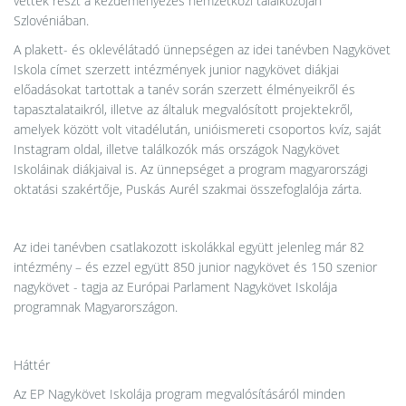
vettek részt a kezdeményezés nemzetközi találkozóján
Szlovéniában.
A plakett- és oklevélátadó ünnepségen az idei tanévben Nagykövet
Iskola címet szerzett intézmények junior nagykövet diákjai
előadásokat tartottak a tanév során szerzett élményeikről és
tapasztalataikról, illetve az általuk megvalósított projektekről,
amelyek között volt vitadélután, unióismereti csoportos kvíz, saját
Instagram oldal, illetve találkozók más országok Nagykövet
Iskoláinak diákjaival is. Az ünnepséget a program magyarországi
oktatási szakértője, Puskás Aurél szakmai összefoglalója zárta.
Az idei tanévben csatlakozott iskolákkal együtt jelenleg már 82
intézmény – és ezzel együtt 850 junior nagykövet és 150 szenior
nagykövet - tagja az Európai Parlament Nagykövet Iskolája
programnak Magyarországon.
Háttér
Az EP Nagykövet Iskolája program megvalósításáról minden