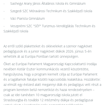
- Sashegyi Arany János Általános Iskola és Gimnázium
- Szegedi SZC Móravárosi Technikum és Szakképző Iskola
- Váci Piarista Gimnázium
- Veszprémi SZC "SÉF" Turizmus-Vendéglátás Technikum és
Szakképző Iskola
Az erről szóló plaketteket és okleveleket a szenior nagykövet
pedagógusok és a junior nagykövet diákok 2026. június 5-én
vehették át az Európa Pontban tartott ünnepségen.
Őket az Európai Parlament Magyarországi Kapcsolattartó Irodája
nevében Kotlár Eszter kommunikációs vezető köszöntötte,
hangsúlyozva, hogy a program kiemelt célja az Európai Parlament
és a tagállamok fiataljai közötti kapcsolódás kialakítása. Hozzátette:
az elmúlt egy évtized alatt megannyi diák és pedagógus vett részt a
program keretein belül nemzetközi és hazai rendezvényeken –
csak az idei tanévben 10 magyarországi iskola jutott el
Strasbourgba és további 12 intézmény diákjai és pedagógusai