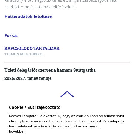
karácsony előtti nagyobb kereslet, a nyári szabadságok miatti
kisebb termelés – okozta eltéréseket.
Háttéradatok letöltése
Forrás
KAPCSOLÓDÓ TARTALMAK
TUDJON MEG TÖBBET.
Üzleti delegációt szervez a kamara Stuttgartba
2026/2027. tanév rendje
Cookie / Süti tájékoztató
VAS VÁRMEGYEI
Kedves Látogató! Tájékoztatjuk, hogy az vmkik.hu honlap felhasználói
KERESKEDELMI ÉS IPARKAMARA
élmény fokozásának érdekében cookie-kat alkalmazunk. A honlapunk
COPYRIGHT © 2018 - 2026 VMKIK. |
ALL RIGHTS RESERVED! DESIGNED &
használatával ön a tájékoztatásunkat tudomásul veszi.
POWERED BY
POSITIVE ADAMSKY
bővebben