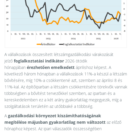
A vállalkozások összesített létszámgazdálkodási várakozását
jelző
foglalkoztatási indikátor
2026 ötödik
hónapjában
érezhetően emelkedett
áprilishoz képest. A
következő három hónapban a vállalkozások 11%-a készül a létszám
bővítésére, míg 10%-a csökkentené azt, szemben az áprilisi 8 és
11%-kal. Az építőiparban a létszám csökkentésére törekvők vannak
többségben a bővítést tervezőkkel szemben, az iparban és a
kereskedelemben ez a két arány gyakorlatilag megegyezik, míg a
szolgáltatások területén az utóbbiaké a többség.
A
gazdálkodási környezet kiszámíthatóságának
megítélése
májusban gyakorlatilag nem változott
az előző
hónaphoz képest. Az ipari válaszadók összességében