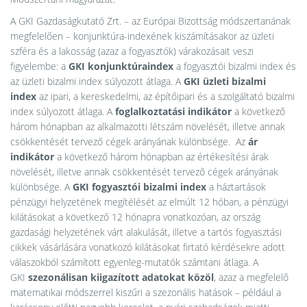
A GKI Gazdaságkutató Zrt. – az Európai Bizottság módszertanának
megfelelően – konjunktúra-indexének kiszámításakor az üzleti
szféra és a lakosság (azaz a fogyasztók) várakozásait veszi
figyelembe: a
GKI konjunktúraindex
a fogyasztói bizalmi index és
az üzleti bizalmi index súlyozott átlaga. A
GKI üzleti bizalmi
index
az ipari, a kereskedelmi, az építőipari és a szolgáltató bizalmi
index súlyozott átlaga. A
foglalkoztatási indikátor
a következő
három hónapban az alkalmazotti létszám növelését, illetve annak
csökkentését tervező cégek arányának különbsége. Az
ár
indikátor
a következő három hónapban az értékesítési árak
növelését, illetve annak csökkentését tervező cégek arányának
különbsége. A
GKI fogyasztói bizalmi index
a háztartások
pénzügyi helyzetének megítélését az elmúlt 12 hóban, a pénzügyi
kilátásokat a következő 12 hónapra vonatkozóan, az ország
gazdasági helyzetének várt alakulását, illetve a tartós fogyasztási
cikkek vásárlására vonatkozó kilátásokat firtató kérdésekre adott
válaszokból számított egyenleg-mutatók számtani átlaga. A
GKI
szezonálisan kiigazított adatokat közöl
, azaz a megfelelő
matematikai módszerrel kiszűri a szezonális hatások – például a