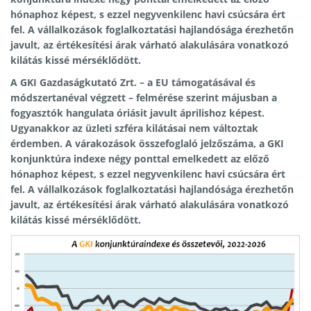
hónaphoz képest, s ezzel negyvenkilenc havi csúcsára ért
fel. A vállalkozások foglalkoztatási hajlandósága érezhetőn
javult, az értékesítési árak várható alakulására vonatkozó
kilátás kissé mérséklődött.
A GKI Gazdaságkutató Zrt. – a EU támogatásával és
módszertanéval végzett – felmérése szerint májusban a
fogyasztók hangulata óriásit javult áprilishoz képest.
Ugyanakkor az üzleti szféra kilátásai nem változtak
érdemben. A várakozások összefoglaló jelzőszáma, a GKI
konjunktúra indexe négy ponttal emelkedett az előző
hónaphoz képest, s ezzel negyvenkilenc havi csúcsára ért
fel. A vállalkozások foglalkoztatási hajlandósága érezhetőn
javult, az értékesítési árak várható alakulására vonatkozó
kilátás kissé mérséklődött.