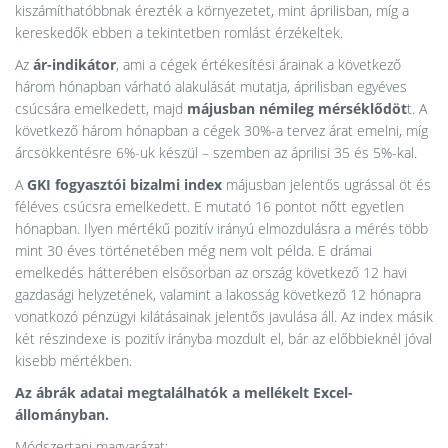
kiszámíthatóbbnak érezték a környezetet, mint áprilisban, míg a
kereskedők ebben a tekintetben romlást érzékeltek.
Az
ár-indikátor
, ami a cégek értékesítési árainak a következő
három hónapban várható alakulását mutatja, áprilisban egyéves
csúcsára emelkedett, majd
májusban némileg mérséklődöt
t. A
következő három hónapban a cégek 30%-a tervez árat emelni, míg
árcsökkentésre 6%-uk készül – szemben az áprilisi 35 és 5%-kal.
A
GKI fogyasztói bizalmi index
májusban jelentős ugrással öt és
féléves csúcsra emelkedett. E mutató 16 pontot nőtt egyetlen
hónapban. Ilyen mértékű pozitív irányú elmozdulásra a mérés több
mint 30 éves történetében még nem volt példa. E drámai
emelkedés hátterében elsősorban az ország következő 12 havi
gazdasági helyzetének, valamint a lakosság következő 12 hónapra
vonatkozó pénzügyi kilátásainak jelentős javulása áll. Az index másik
két részindexe is pozitív irányba mozdult el, bár az előbbieknél jóval
kisebb mértékben.
Az ábrák adatai megtalálhatók a mellékelt Excel-
állományban.
Módszertani magyarázat: