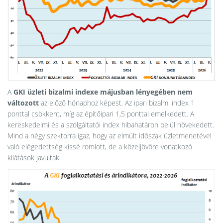
A
GKI üzleti bizalmi indexe májusban lényegében nem
változott
az előző hónaphoz képest. Az ipari bizalmi index 1
ponttal csökkent, míg az építőipari 1,5 ponttal emelkedett. A
kereskedelmi és a szolgáltatói index hibahatáron belül növekedett.
Mind a négy szektorra igaz, hogy az elmúlt időszak üzletmenetével
való elégedettség kissé romlott, de a közeljövőre vonatkozó
kilátások javultak.