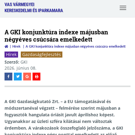
VAS VÁRMEGYEI
Toggle
KERESKEDELMI ÉS IPARKAMARA
navigat
A GKI konjunktúra indexe májusban
négyéves csúcsára emelkedett
Hírek
A GKI konjunktúra indexe májusban négyéves csúcsára emelkedett
Hírek
Gazdaságfejlesztés
Szerző:
GKI
2026. június 08.
A GKI Gazdaságkutató Zrt. – a EU támogatásával és
módszertanéval végzett – felmérése szerint májusban a
fogyasztók hangulata óriásit javult áprilishoz képest.
Ugyanakkor az üzleti szféra kilátásai nem változtak
érdemben. A várakozások összefoglaló jelzőszáma, a GKI
konjunktúra indexe négy ponttal emelkedett az előző