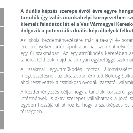
A duális képzés szerepe évről évre egyre hang
tanulók így valós munkahelyi környezetben sz
kiemelt feladatot lát el a Vas Vármegyei Kere
dolgozik a potenciális duális képzőhelyek felk
Az iskola kezdeményezésére már a tavalyi év sorá
eredményeként idén áprilisban hat szombathelyi óvo
egy új szakmában. Az együttműködés keretében az 
tanulók tölthetik majd náluk nyári egybefüggő szakmai
A szakmai együttműködés fontos állomásaként 
megbeszélésnek az oktatásban érintett Boldog Salka
ahol részt vettek a csatlakozó óvodák igazgatói, valami
A kezdeményezés célja, hogy a tanulók korszerű, gya
intézmények is aktív szerepet vállalhatnak a jöv
egyben hozzájárul ahhoz is, hogy a szakképzés és
térségben.