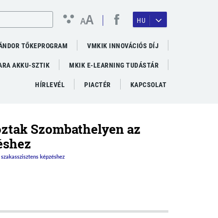
A
A
HU
ÁNDOR TŐKEPROGRAM
VMKIK INNOVÁCIÓS DÍJ
RA AKKU-SZTIK
MKIK E-LEARNING TUDÁSTÁR
HÍRLEVÉL
PIACTÉR
KAPCSOLAT
koztak Szombathelyen az
éshez
 szakasszisztens képzéshez