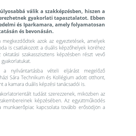
súlyosabbá válik a szakképzésben, hiszen a
erezhetnek gyakorlati tapasztalatot. Ebben
skedelmi és Iparkamara, amely folyamatosan
utatásán és bevonásán.
n megkezdődtek azok az egyeztetések, amelyek
da is csatlakozott a duális képzőhelyek köréhez
oktatási szakasszisztens képzésben részt vevő
 gyakorlatukat.
a nyilvántartásba vételi eljárást megelőző
házi Sára Technikum és Kollégium adott otthont,
nt a kamara duális képzési tanácsadói is.
korlatorientált tudást szerezzenek, miközben az
ő szakembereinek képzésében. Az együttműködés
 a munkaerőpiac kapcsolata tovább erősödjön a