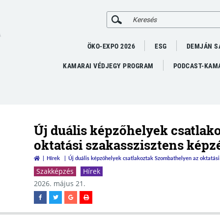
A
ÖKO-EXPO 2026
ESG
DEMJÁN S
KAMARAI VÉDJEGY PROGRAM
PODCAST-KAMA
Új duális képzőhelyek csatla
oktatási szakasszisztens képz
Hírek
Új duális képzőhelyek csatlakoztak Szombathelyen az oktatási
Szakképzés
Hírek
2026. május 21.