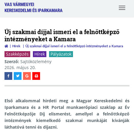
VAS VÁRMEGYEI
Toggle
KERESKEDELMI ÉS IPARKAMARA
navigat
Új szakmai díjjal ismeri el a felnőttképző
intézményeket a Kamara
Hírek
Új szakmai díjjal ismeri el a felnőttképző intézményeket a Kamara
Szakképzés
Hírek
Pályázatok
Szerző:
Sajtóközlemény
2026. május 20.
Első alkalommal hirdeti meg a Magyar Kereskedelmi és
Iparkamara és a HR Portal munkaerőpiaci szaklap az Év
Felnőttképzője Díj elismerést, amellyel a felnőttképző
intézmények kiemelkedő szakmai munkáját kívánják
láthatóvá tenni és díjazni.