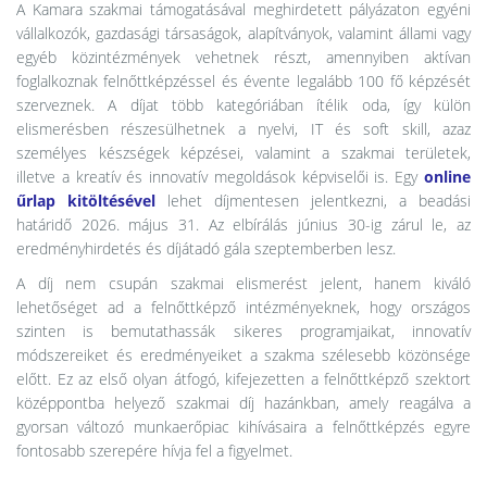
A Kamara szakmai támogatásával meghirdetett pályázaton egyéni
vállalkozók, gazdasági társaságok, alapítványok, valamint állami vagy
egyéb közintézmények vehetnek részt, amennyiben aktívan
foglalkoznak felnőttképzéssel és évente legalább 100 fő képzését
szerveznek. A díjat több kategóriában ítélik oda, így külön
elismerésben részesülhetnek a nyelvi, IT és soft skill, azaz
személyes készségek képzései, valamint a szakmai területek,
illetve a kreatív és innovatív megoldások képviselői is. Egy
online
űrlap kitöltésével
lehet díjmentesen jelentkezni, a beadási
határidő 2026. május 31. Az elbírálás június 30-ig zárul le, az
eredményhirdetés és díjátadó gála szeptemberben lesz.
A díj nem csupán szakmai elismerést jelent, hanem kiváló
lehetőséget ad a felnőttképző intézményeknek, hogy országos
szinten is bemutathassák sikeres programjaikat, innovatív
módszereiket és eredményeiket a szakma szélesebb közönsége
előtt. Ez az első olyan átfogó, kifejezetten a felnőttképző szektort
középpontba helyező szakmai díj hazánkban, amely reagálva a
gyorsan változó munkaerőpiac kihívásaira a felnőttképzés egyre
fontosabb szerepére hívja fel a figyelmet.