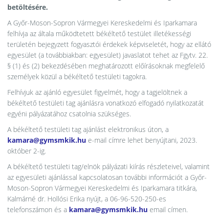
betöltésére.
A Győr-Moson-Sopron Vármegyei Kereskedelmi és Iparkamara
felhívja az általa működtetett békéltető testület illetékességi
területén bejegyzett fogyasztói érdekek képviseletét, hogy az ellátó
egyesület (a továbbiakban: egyesület) javaslatot tehet az Fgytv. 22.
§ (1) és (2) bekezdésében meghatározott előírásoknak megfelelő
személyek közül a békéltető testületi tagokra.
Felhívjuk az ajánló egyesület figyelmét, hogy a tagjelöltnek a
békéltető testületi tag ajánlásra vonatkozó elfogadó nyilatkozatát
egyéni pályázatához csatolnia szükséges.
A békéltető testületi tag ajánlást elektronikus úton, a
kamara@gymsmkik.hu
e-mail címre lehet benyújtani, 2023.
október 2-ig.
A békéltető testületi tag/elnök pályázati kiírás részleteivel, valamint
az egyesületi ajánlással kapcsolatosan további információt a Győr-
Moson-Sopron Vármegyei Kereskedelmi és Iparkamara titkára,
Kalmárné dr. Hollósi Erika nyújt, a 06-96-520-250-es
telefonszámon és a
kamara@gymsmkik.hu
email címen.