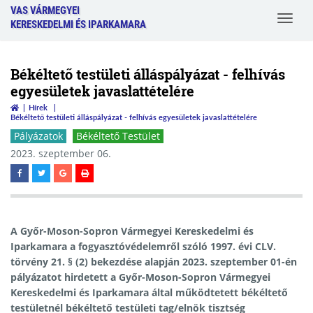
VAS VÁRMEGYEI
Toggle
KERESKEDELMI ÉS IPARKAMARA
navigat
Békéltető testületi álláspályázat - felhívás
egyesületek javaslattételére
Hírek
Békéltető testületi álláspályázat - felhívás egyesületek javaslattételére
Pályázatok
Békéltető Testület
2023. szeptember 06.
A Győr-Moson-Sopron Vármegyei Kereskedelmi és
Iparkamara a fogyasztóvédelemről szóló 1997. évi CLV.
törvény 21. § (2) bekezdése alapján 2023. szeptember 01-én
pályázatot hirdetett a Győr-Moson-Sopron Vármegyei
Kereskedelmi és Iparkamara által működtetett békéltető
testületnél békéltető testületi tag/elnök tisztség