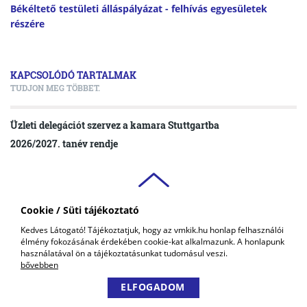
Békéltető testületi álláspályázat - felhívás egyesületek
részére
KAPCSOLÓDÓ TARTALMAK
TUDJON MEG TÖBBET.
Üzleti delegációt szervez a kamara Stuttgartba
2026/2027. tanév rendje
Cookie / Süti tájékoztató
VAS VÁRMEGYEI
Kedves Látogató! Tájékoztatjuk, hogy az vmkik.hu honlap felhasználói
KERESKEDELMI ÉS IPARKAMARA
élmény fokozásának érdekében cookie-kat alkalmazunk. A honlapunk
COPYRIGHT © 2018 - 2026 VMKIK. |
ALL RIGHTS RESERVED! DESIGNED &
használatával ön a tájékoztatásunkat tudomásul veszi.
POWERED BY
POSITIVE ADAMSKY
bővebben
ELFOGADOM