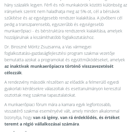
hány százalék legyen. Férfi és női munkakörök közötti különbség az
irányelvek szerint nem haladhatja meg az 5%-ot, cél a bérsávok
szűkítése és az egységesebb rendszer kialakítása. A jövőbeni cél
pedig a transzparensebb, egyszerűbb és egységesebb
munkaerőpiaci - és bérstruktúra rendszerek kialakítása, amelyek
hozzájárulnak a kiszámíthatóbb foglalkoztatáshoz.
Dr. Biroszné Móritz Zsuzsanna, a Vas vármegyei
foglalkoztatási‑gazdaságfejlesztési program szakmai vezetője
bemutatta azokat a programokat és együttműködéseket, amelyek
az inaktívak munkaerőpiacra történő visszavezetését
célozzák
.
A rendezvény második részében az előadók a felmerülő egyedi
gyakorlati kérdésekre válaszoltak és esettanulmányon keresztül
osztottak meg szakmai tapasztalatokat.
A munkaerőpiaci fórum mára a kamara egyik legfontosabb,
visszatérő szakmai eseményévé vált, amely minden alkalommal
bizonyítja, hogy
van rá igény, van rá érdeklődés, és értéket
teremt a régió vállalkozásai számára
.