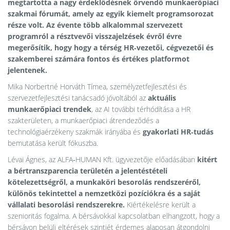
megtartotta a nagy érdeklődésnek örvendő munkaerőpiaci
szakmai fórumát
, amely az egyik kiemelt programsorozat
része volt. Az
évente több alkalommal szervezett
programról
a résztvevői visszajelzések évről évre
megerősítik, hogy hogy a térség HR‑vezetői, cégvezetői és
szakemberei számára fontos és értékes platformot
jelentenek.
Mika Norbertné Horváth Tímea, személyzetfejlesztési és
szervezetfejlesztési tanácsadó jóvoltából az
aktuális
munkaerőpiaci trendek
, az AI további térhódítása a HR
szakterületen, a munkaerőpiaci átrendeződés a
technológiaérzékeny szakmák irányába és
gyakorlati HR‑tudás
bemutatása került fókuszba.
Lévai Ágnes, az ALFA‑HUMAN Kft. ügyvezetője előadásában
kitért
a bértranszparencia területén a jelentéstételi
kötelezettségről, a munkaköri besorolás rendszeréről,
különös tekintettel a nemzetközi pozíciókra és a saját
vállalati besorolási rendszerekre.
Kiértékelésre került a
szenioritás fogalma. A bérsávokkal kapcsolatban elhangzott, hogy a
bérsávon belüli eltérések szintjét érdemes alaposan átgondolni