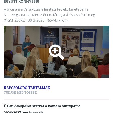
EGYÜTT KÖNNYEBB!
A program a Vállalkozásfejlesztési Projekt keretében a
Nemzetgazdasági Minisztérium támogatásával valósul meg.
(NGM_SZERZ/430-3/2025_465/VMKIK/1).
KAPCSOLÓDÓ TARTALMAK
TUDJON MEG TÖBBET.
Üzleti delegációt szervez a kamara Stuttgartba
2026/2027. tanév rendje