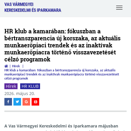
VAS VÁRMEGYEI
Toggle
KERESKEDELMI ÉS IPARKAMARA
navigat
HR klub a kamarában: fókuszban a
bértranszparencia új korszaka, az aktuális
munkaerőpiaci trendek és az inaktívak
munkaerőpiacra történő visszavezetését
célzó programok
Hírek
HR klub a kamarában: fókuszban a bértranszparencia új korszaka, az aktuális
munkaerőpiaci trendek és az inaktívak munkaerőpiacra történő visszavezetését
célzó programok
Hírek
HR KLUB
2026. május 20.
A
Vas Vármegyei Kereskedelmi és Iparkamara májusban