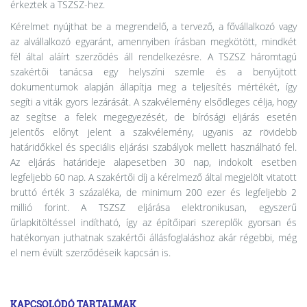
érkeztek a TSZSZ-hez.
Kérelmet nyújthat be a megrendelő, a tervező, a fővállalkozó vagy
az alvállalkozó egyaránt, amennyiben írásban megkötött, mindkét
fél által aláírt szerződés áll rendelkezésre. A TSZSZ háromtagú
szakértői tanácsa egy helyszíni szemle és a benyújtott
dokumentumok alapján állapítja meg a teljesítés mértékét, így
segíti a viták gyors lezárását. A szakvélemény elsődleges célja, hogy
az segítse a felek megegyezését, de bírósági eljárás esetén
jelentős előnyt jelent a szakvélemény, ugyanis az rövidebb
határidőkkel és speciális eljárási szabályok mellett használható fel.
Az eljárás határideje alapesetben 30 nap, indokolt esetben
legfeljebb 60 nap. A szakértői díj a kérelmező által megjelölt vitatott
bruttó érték 3 százaléka, de minimum 200 ezer és legfeljebb 2
millió forint. A TSZSZ eljárása elektronikusan, egyszerű
űrlapkitöltéssel indítható, így az építőipari szereplők gyorsan és
hatékonyan juthatnak szakértői állásfoglaláshoz akár régebbi, még
el nem évült szerződéseik kapcsán is.
KAPCSOLÓDÓ TARTALMAK