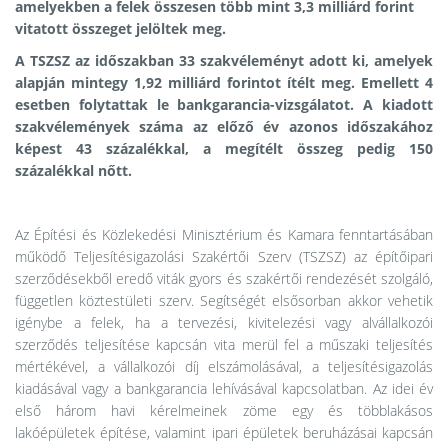
amelyekben a felek összesen több mint 3,3 milliárd forint
vitatott összeget jelöltek meg.
A TSZSZ az időszakban 33 szakvéleményt adott ki, amelyek
alapján mintegy 1,92 milliárd forintot ítélt meg. Emellett 4
esetben folytattak le bankgarancia-vizsgálatot. A kiadott
szakvélemények száma az előző év azonos időszakához
képest 43 százalékkal, a megítélt összeg pedig 150
százalékkal nőtt.
Az Építési és Közlekedési Minisztérium és Kamara fenntartásában
működő Teljesítésigazolási Szakértői Szerv (TSZSZ) az építőipari
szerződésekből eredő viták gyors és szakértői rendezését szolgáló,
független köztestületi szerv. Segítségét elsősorban akkor vehetik
igénybe a felek, ha a tervezési, kivitelezési vagy alvállalkozói
szerződés teljesítése kapcsán vita merül fel a műszaki teljesítés
mértékével, a vállalkozói díj elszámolásával, a teljesítésigazolás
kiadásával vagy a bankgarancia lehívásával kapcsolatban. Az idei év
első három havi kérelmeinek zöme egy és többlakásos
lakóépületek építése, valamint ipari épületek beruházásai kapcsán