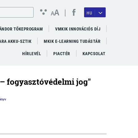
A
A
HU
ÁNDOR TŐKEPROGRAM
VMKIK INNOVÁCIÓS DÍJ
RA AKKU-SZTIK
MKIK E-LEARNING TUDÁSTÁR
HÍRLEVÉL
PIACTÉR
KAPCSOLAT
– fogyasztóvédelmi jog"
önyv