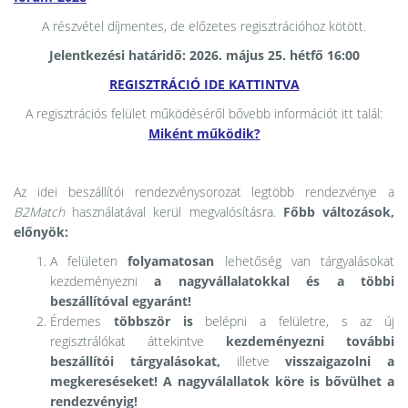
A részvétel díjmentes, de előzetes regisztrációhoz kötött.
Jelentkezési határidő: 2026. május 25. hétfő 16:00
REGISZTRÁCIÓ IDE KATTINTVA
A regisztrációs felület működéséről bővebb információt itt talál:
Miként működik?
Az idei beszállítói rendezvénysorozat legtöbb rendezvénye a
B2Match
használatával kerül megvalósításra.
Főbb változások,
előnyök:
A felületen
folyamatosan
lehetőség van tárgyalásokat
kezdeményezni
a nagyvállalatokkal és a többi
beszállítóval egyaránt!
Érdemes
többször is
belépni a felületre, s az új
regisztrálókat áttekintve
kezdeményezni további
beszállítói tárgyalásokat,
illetve
visszaigazolni a
megkereséseket! A nagyválallatok köre is bővülhet a
rendezvényig!