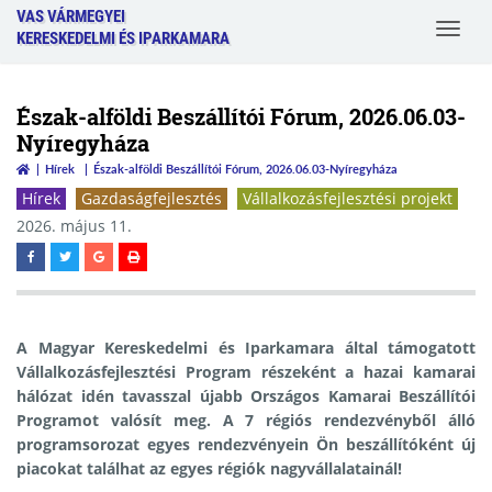
VAS VÁRMEGYEI
Toggle
KERESKEDELMI ÉS IPARKAMARA
navigat
Észak-alföldi Beszállítói Fórum, 2026.06.03-
Nyíregyháza
Hírek
Észak-alföldi Beszállítói Fórum, 2026.06.03-Nyíregyháza
Hírek
Gazdaságfejlesztés
Vállalkozásfejlesztési projekt
2026. május 11.
A Magyar Kereskedelmi és Iparkamara által támogatott
Vállalkozásfejlesztési Program részeként a hazai kamarai
hálózat idén tavasszal újabb Országos Kamarai Beszállítói
Programot valósít meg. A
7 régiós rendezvényből álló
programsorozat
egyes rendezvényein Ön beszállítóként új
piacokat találhat az egyes régiók nagyvállalatainál!