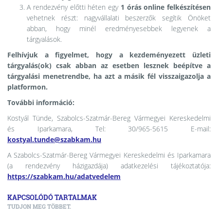
A rendezvény előtti héten egy
1 órás online felkészítésen
vehetnek részt: nagyvállalati beszerzők segítik Önöket
abban, hogy minél eredményesebbek legyenek a
tárgyalások.
Felhívjuk a figyelmet, hogy a kezdeményezett üzleti
tárgyalás(ok) csak abban az esetben lesznek beépítve a
tárgyalási menetrendbe, ha azt a másik fél visszaigazolja a
platformon.
További információ:
Kostyál Tünde, Szabolcs-Szatmár-Bereg Vármegyei
Kereskedelmi
és Iparkamara, Tel: 30/965-5615 E-mail:
kostyal.tunde@szabkam.hu
A
Szabolcs-Szatmár-Bereg Vármegyei
Kereskedelmi és Iparkamara
(a rendezvény házigazdája) adatkezelési tájékoztatója:
https://szabkam.hu/adatvedelem
KAPCSOLÓDÓ TARTALMAK
TUDJON MEG TÖBBET.