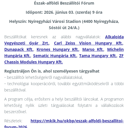
Észak-alföldi Beszállítói Fórum
Időpont: 2026. június 03. (szerda) 9 óra
Helyszín: Nyíregyházi Városi Stadion
(4400 Nyíregyháza,
Sóstói út 24/A.)
Beszállítókat keresnek az alábbi nagyvállalatok:
Alkaloida
Vegyészeti Gyár Zrt.
,
Carl Zeiss Vision Hungary Kft.
,
Dunapack Kft.
,
Krones Hungary Kft.
,
Marso Kft.
,
Michelin
Hungária Kft.
,
Sematic Hungária Kft.
,
Tama Hungary Kft.
,
ZF
Chassis Modules Hungary Kft.
Regisztráljon Ön is, ahol személyesen tárgyalhat
• beszállítói lehetőségekről nagyvállalatokkal,
• technológiai kooperációról, további együttműködésekről a többi
beszállítóval.
A program célja, erősíteni a helyi beszállítói láncokat. A programon
lehetőség nyílik üzleti tárgyalásokat folytatni a vállalkozások
beszerzőivel.
Részletek:
https://mkik.hu/okbp/eszak-alfoldi-beszallitoi-
forum-2026