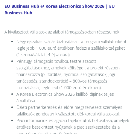
EU Business Hub @ Korea Electronics Show 2026 | EU
Business Hub
A kiválasztott vállalatok az alábbi támogatásokban részesülnek:
Négy éjszakás szállás biztosítása – a program vállalatonként
legfeljebb 1 000 euró értékben fedezi a szállásköltségeket
(1 szoba/vállalat, 4 éjszakára).
Pénzügyi támogatás további, testre szabott
szolgáltatásokhoz, amelyek költségeit a projekt részben
finanszírozza (pl. fordítás, nyomdai szolgáltatások, jogi
tanácsadás, standdekoráció – 80%-os támogatási
intenzitással, legfeljebb 1 000 euró értékben).
A Korea Electronics Show 2026 kiállítói díjának teljes
átvállalása.
Üzleti partnerkeresés és előre megszervezett személyes
találkozók gondosan kiválasztott dél-koreai vállalatokkal.
Piaci információk és ágazati tájékoztatók biztosítása, amelyek
értékes betekintést nyújtanak a piac szerkezetébe és a
lehetséges üzleti lehetőségekbe.