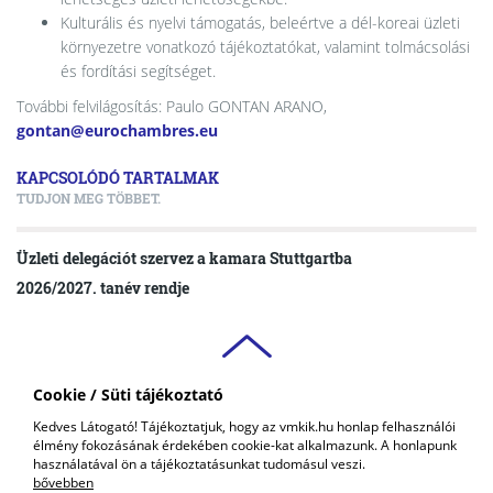
Kulturális és nyelvi támogatás, beleértve a dél-koreai üzleti
környezetre vonatkozó tájékoztatókat, valamint tolmácsolási
és fordítási segítséget.
További felvilágosítás: Paulo GONTAN ARANO,
gontan@eurochambres.eu
KAPCSOLÓDÓ TARTALMAK
TUDJON MEG TÖBBET.
Üzleti delegációt szervez a kamara Stuttgartba
2026/2027. tanév rendje
Cookie / Süti tájékoztató
VAS VÁRMEGYEI
Kedves Látogató! Tájékoztatjuk, hogy az vmkik.hu honlap felhasználói
KERESKEDELMI ÉS IPARKAMARA
élmény fokozásának érdekében cookie-kat alkalmazunk. A honlapunk
COPYRIGHT © 2018 - 2026 VMKIK. |
ALL RIGHTS RESERVED! DESIGNED &
használatával ön a tájékoztatásunkat tudomásul veszi.
POWERED BY
POSITIVE ADAMSKY
bővebben