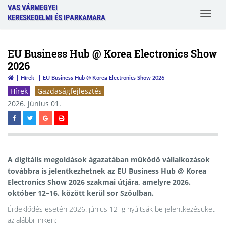
VAS VÁRMEGYEI
Toggle
KERESKEDELMI ÉS IPARKAMARA
navigat
EU Business Hub @ Korea Electronics Show
2026
Hírek
EU Business Hub @ Korea Electronics Show 2026
Hírek
Gazdaságfejlesztés
2026. június 01.
A digitális megoldások ágazatában működő vállalkozások
továbbra is jelentkezhetnek az EU Business Hub @ Korea
Electronics Show 2026 szakmai útjára, amelyre 2026.
október 12–16. között kerül sor Szöulban.
Érdeklődés esetén 2026. június 12-ig nyújtsák be jelentkezésüket
az alábbi linken: