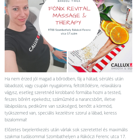
Ha nem érzed jól magad a bőrödben, fáj a hátad, sérülés után
lábadozol, vagy csupán nyugalomra, feltöltődésre, relaxálásra
vágysz, esetleg szeretnéd kirobbanó formába hozni a tested,
feszes bőrért epekedsz, száműznéd a narancsbőrt, illetve
lábápolásra, pedikűrre van szükséged, benőtt a körmöd,
tyúkszemed van, speciális kezelésre szorul a lábad, keress
bizalommal!
Előzetes bejelentkezés után várlak sok szeretettel és maximális
szakmai tudásommal Szombathelyen a Rákóczi Ferenc utca 17.