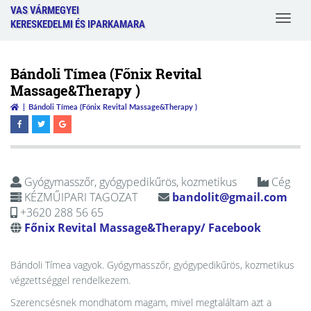
VAS VÁRMEGYEI
Toggle
KERESKEDELMI ÉS IPARKAMARA
navigat
Bándoli Tímea (Főnix Revital
Massage&Therapy )
Bándoli Tímea (Főnix Revital Massage&Therapy )
Gyógymasszőr, gyógypedikűrös, kozmetikus
Cég
KÉZMŰIPARI TAGOZAT
bandolit@gmail.com
+3620 288 56 65
Főnix Revital Massage&Therapy/ Facebook
Bándoli Tímea vagyok. Gyógymasszőr, gyógypedikűrös, kozmetikus
végzettséggel rendelkezem.
Szerencsésnek mondhatom magam, mivel megtaláltam azt a