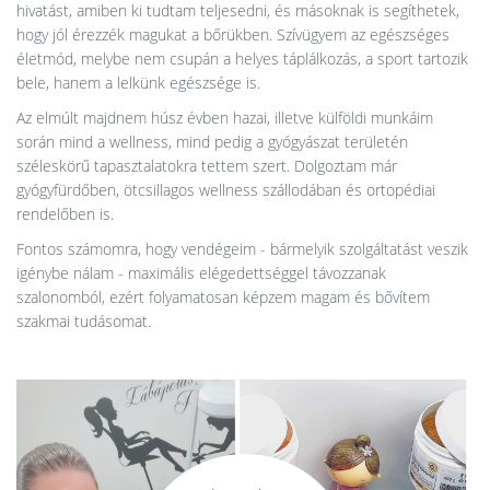
hivatást, amiben ki tudtam teljesedni, és másoknak is segíthetek,
hogy jól érezzék magukat a bőrükben. Szívügyem az egészséges
életmód, melybe nem csupán a helyes táplálkozás, a sport tartozik
bele, hanem a lelkünk egészsége is.
Az elmúlt majdnem húsz évben hazai, illetve külföldi munkáim
során mind a wellness, mind pedig a gyógyászat területén
széleskörű tapasztalatokra tettem szert. Dolgoztam már
gyógyfürdőben, ötcsillagos wellness szállodában és ortopédiai
rendelőben is.
Fontos számomra, hogy vendégeim - bármelyik szolgáltatást veszik
igénybe nálam - maximális elégedettséggel távozzanak
szalonomból, ezért folyamatosan képzem magam és bővítem
szakmai tudásomat.