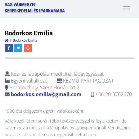
VAS VÁRMEGYEI
Toggle
KERESKEDELMI ÉS IPARKAMARA
navigat
Bodorkós Emília
Bodorkós Emília
Kéz- és lábápolás, medicinal lábgyógyászat
Egyéni vállalkozó
KÉZMŰIPARI TAGOZAT
Szombathely, Szent Flórián krt.2.
bodorkos.emilia@gmail.com
+36-20-3762670
1990 óta dolgozom egyéni vállalkozóként.
Vállalkozói létem során több tevékenységgel is foglalkoztam, de
szívemhez a mostani, a lábápolás és gyógypedikűr áll. Vendégeim
hálája és köszönete csak megerősíti ezt a hitem.