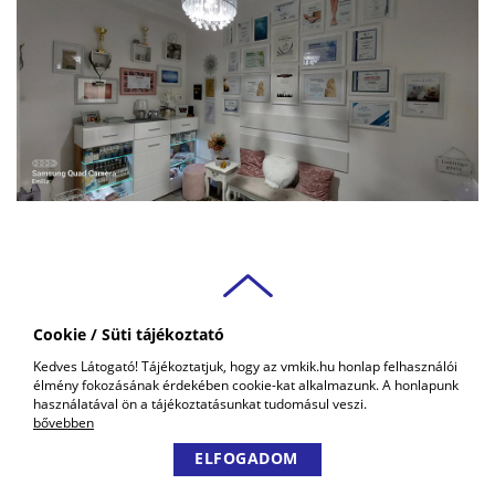
Cookie / Süti tájékoztató
VAS VÁRMEGYEI
Kedves Látogató! Tájékoztatjuk, hogy az vmkik.hu honlap felhasználói
KERESKEDELMI ÉS IPARKAMARA
élmény fokozásának érdekében cookie-kat alkalmazunk. A honlapunk
COPYRIGHT © 2018 - 2026 VMKIK. |
ALL RIGHTS RESERVED! DESIGNED &
használatával ön a tájékoztatásunkat tudomásul veszi.
POWERED BY
POSITIVE ADAMSKY
bővebben
ELFOGADOM