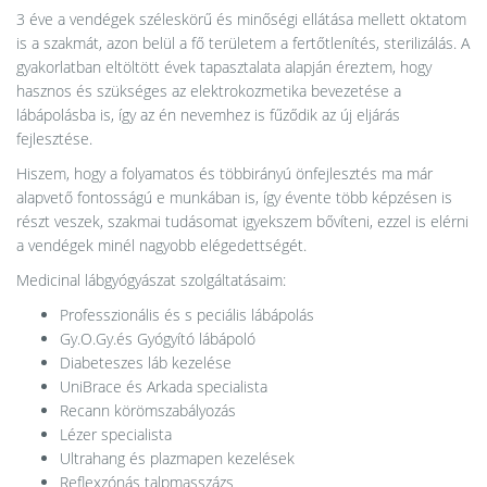
3 éve a vendégek széleskörű és minőségi ellátása mellett oktatom
is a szakmát, azon belül a fő területem a fertőtlenítés, sterilizálás. A
gyakorlatban eltöltött évek tapasztalata alapján éreztem, hogy
hasznos és szükséges az elektrokozmetika bevezetése a
lábápolásba is, így az én nevemhez is fűződik az új eljárás
fejlesztése.
Hiszem, hogy a folyamatos és többirányú önfejlesztés ma már
alapvető fontosságú e munkában is, így évente több képzésen is
részt veszek, szakmai tudásomat igyekszem bővíteni, ezzel is elérni
a vendégek minél nagyobb elégedettségét.
Medicinal lábgyógyászat szolgáltatásaim:
Professzionális és s peciális lábápolás
Gy.O.Gy.és Gyógyító lábápoló
Diabeteszes láb kezelése
UniBrace és Arkada specialista
Recann körömszabályozás
Lézer specialista
Ultrahang és plazmapen kezelések
Reflexzónás talpmasszázs