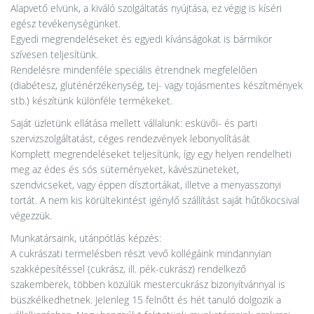
Alapvető elvünk, a kiváló szolgáltatás nyújtása, ez végig is kíséri
egész tevékenységünket.
Egyedi megrendeléseket és egyedi kívánságokat is bármikor
szívesen teljesítünk.
Rendelésre mindenféle speciális étrendnek megfelelően
(diabétesz, gluténérzékenység, tej- vagy tojásmentes készítmények
stb.) készítünk különféle termékeket.
Saját üzletünk ellátása mellett vállalunk: esküvői- és parti
szervizszolgáltatást, céges rendezvények lebonyolítását
Komplett megrendeléseket teljesítünk, így egy helyen rendelheti
meg az édes és sós süteményeket, kávészüneteket,
szendvicseket, vagy éppen dísztortákat, illetve a menyasszonyi
tortát. A nem kis körültekintést igénylő szállítást saját hűtőkocsival
végezzük.
Munkatársaink, utánpótlás képzés:
A cukrászati termelésben részt vevő kollégáink mindannyian
szakképesítéssel (cukrász, ill. pék-cukrász) rendelkező
szakemberek, többen közülük mestercukrász bizonyítvánnyal is
büszkélkedhetnek. Jelenleg 15 felnőtt és hét tanuló dolgozik a