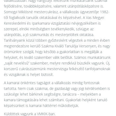
vállalkozásban. Nagy hangsúlyt fektetünk munkatársaink szakmai
fejlődésére, továbbképzésére, valamint utánpótlásképzésre is.
Somogyi Miklósné mestercukrász, a vállalkozás ügyvezetője 1982-
től foglalkozik tanulók oktatásával és képzésével. A Vas Megyei
Kereskedelmi és Iparkamara vizsgáztatási névjegyzékében is
szerepel, elnöki minőségben tevékenykedik, szívügye az
utánpótlás, a jó szakmunkás és mesterjelöltek oktatása.
Tanítványaink közül többen győztesként végeztek a minden évben
megrendezésre kerülő Szakma Kiváló Tanulója Versenyen, és nagy
örömünkre szolgál, hogy később a gyakorlatban is megállják a
helyüket, és kiváló szakember válik belőlük. Számos munkatársunk
„saját nevelésű” szakember, melyre rendkívül büszkék vagyunk. Új,
korszerű cukrászüzemünk mestervizsga felkészítő tanfolyamoknak
és vizsgáknak is helyet biztosít.
A kamarai önkéntes tagságot a vállalkozás mindig fontosnak
tartotta. Nem csak szakmai, de gazdasági vagy jogi kérdésekben is
szüksége lehet bárkinek segítségre, tanácsra – melyekben a
kamara támogatására lehet számítani. Gyakorlati helyként tanuló
képzésünket is kamarai háttérrel működtetjük.
Küldöttek vagyunk a VMKIK-ban.