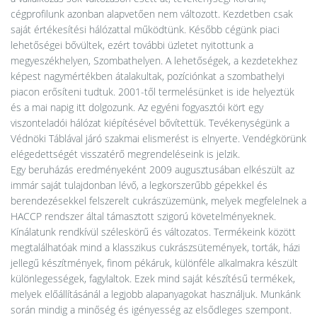
cégprofilunk azonban alapvetően nem változott. Kezdetben csak
saját értékesítési hálózattal működtünk. Később cégünk piaci
lehetőségei bővültek, ezért további üzletet nyitottunk a
megyeszékhelyen, Szombathelyen. A lehetőségek, a kezdetekhez
képest nagymértékben átalakultak, pozíciónkat a szombathelyi
piacon erősíteni tudtuk. 2001-től termelésünket is ide helyeztük
és a mai napig itt dolgozunk. Az egyéni fogyasztói kört egy
viszonteladói hálózat kiépítésével bővítettük. Tevékenységünk a
Védnöki Táblával járó szakmai elismerést is elnyerte. Vendégkörünk
elégedettségét visszatérő megrendeléseink is jelzik.
Egy beruházás eredményeként 2009 augusztusában elkészült az
immár saját tulajdonban lévő, a legkorszerűbb gépekkel és
berendezésekkel felszerelt cukrászüzemünk, melyek megfelelnek a
HACCP rendszer által támasztott szigorú követelményeknek.
Kínálatunk rendkívül széleskörű és változatos. Termékeink között
megtalálhatóak mind a klasszikus cukrászsütemények, torták, házi
jellegű készítmények, finom pékáruk, különféle alkalmakra készült
különlegességek, fagylaltok. Ezek mind saját készítésű termékek,
melyek előállításánál a legjobb alapanyagokat használjuk. Munkánk
során mindig a minőség és igényesség az elsődleges szempont.