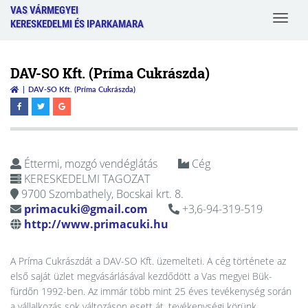
VAS VÁRMEGYEI
Toggle
KERESKEDELMI ÉS IPARKAMARA
navigat
DAV-SO Kft. (Príma Cukrászda)
DAV-SO Kft. (Príma Cukrászda)
Éttermi, mozgó vendéglátás
Cég
KERESKEDELMI TAGOZAT
9700 Szombathely, Bocskai krt. 8.
primacuki@gmail.com
+3,6-94-319-519
http://www.primacuki.hu
A Príma Cukrászdát a DAV-SO Kft. üzemelteti. A cég története az
első saját üzlet megvásárlásával kezdődött a Vas megyei Bük-
fürdőn 1992-ben. Az immár több mint 25 éves tevékenység során
a vállalkozás sok változáson esett át, tevékenységi körünk,