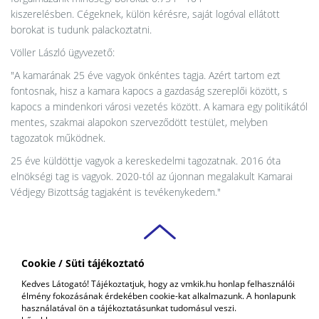
kiszerelésben. Cégeknek, külön kérésre, saját logóval ellátott
borokat is tudunk palackoztatni.
Völler László ügyvezető:
"A kamarának 25 éve vagyok önkéntes tagja. Azért tartom ezt
fontosnak, hisz a kamara kapocs a gazdaság szereplői között, s
kapocs a mindenkori városi vezetés között. A kamara egy politikától
mentes, szakmai alapokon szerveződött testület, melyben
tagozatok működnek.
25 éve küldöttje vagyok a kereskedelmi tagozatnak. 2016 óta
elnökségi tag is vagyok. 2020-tól az újonnan megalakult Kamarai
Védjegy Bizottság tagjaként is tevékenykedem."
Cookie / Süti tájékoztató
VAS VÁRMEGYEI
Kedves Látogató! Tájékoztatjuk, hogy az vmkik.hu honlap felhasználói
KERESKEDELMI ÉS IPARKAMARA
élmény fokozásának érdekében cookie-kat alkalmazunk. A honlapunk
COPYRIGHT © 2018 - 2026 VMKIK. |
ALL RIGHTS RESERVED! DESIGNED &
használatával ön a tájékoztatásunkat tudomásul veszi.
POWERED BY
POSITIVE ADAMSKY