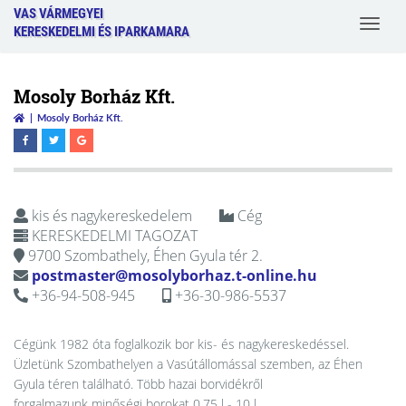
VAS VÁRMEGYEI
Toggle
KERESKEDELMI ÉS IPARKAMARA
navigat
Mosoly Borház Kft.
Mosoly Borház Kft.
kis és nagykereskedelem
Cég
KERESKEDELMI TAGOZAT
9700 Szombathely, Éhen Gyula tér 2.
postmaster@mosolyborhaz.t-online.hu
+36-94-508-945
+36-30-986-5537
Cégünk 1982 óta foglalkozik bor kis- és nagykereskedéssel.
Üzletünk Szombathelyen a Vasútállomással szemben, az Éhen
Gyula téren található. Több hazai borvidékről
forgalmazunk minőségi borokat 0.75 l - 10 l