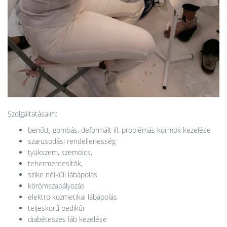
Szolgáltatásaim:
benőtt, gombás, deformált ill. problémás körmök kezelése
szarusodási rendellenesség
tyúkszem, szemölcs,
tehermentesítők,
szike nélküli lábápolás
körömszabályozás
elektro kozmetikai lábápolás
teljeskörű pedikűr
diabéteszes láb kezelése