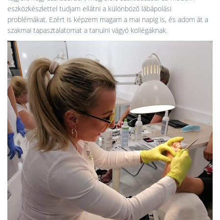
eszközkészlettel tudjam ellátni a különböző lábápolási
problémákat. Ezért is képzem magam a mai napig is, és adom át a
szakmai tapasztalatomat a tanulni vágyó kollégáknak.