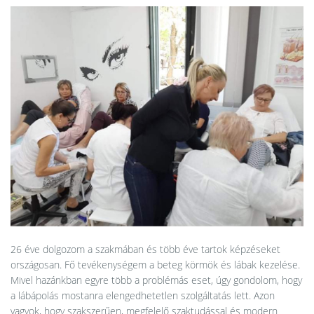
26 éve dolgozom a szakmában és több éve tartok képzéseket
országosan. Fő tevékenységem a beteg körmök és lábak kezelése.
Mivel hazánkban egyre több a problémás eset, úgy gondolom, hogy
a lábápolás mostanra elengedhetetlen szolgáltatás lett. Azon
vagyok, hogy szakszerűen, megfelelő szaktudással és modern