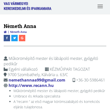
VAS VÁRMEGYEI
Toggle
KERESKEDELMI ÉS IPARKAMARA
navigat
Nèmeth Anna
Nèmeth Anna
Műkörömépítő mester és lábápoló mester, gyógyító
pedikűr
Egyéni vállalkozó
KÉZMŰIPARI TAGOZAT
9700 Szombathely, Kálvária u. 63/C
nemethannaa99@gmail.com
+36-30-5986461
http://www.recann.hu
Műkörömépítő mester és lábápoló mester, gyógyító pedikűr
Unibrace és Arkada specialista
A “recann “ az első magyar körömszabályzó és korrekciós
eljárás tulajdonosa.