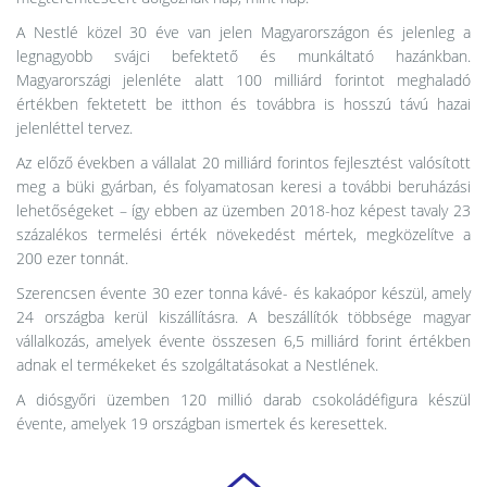
A Nestlé közel 30 éve van jelen Magyarországon és jelenleg a
legnagyobb svájci befektető és munkáltató hazánkban.
Magyarországi jelenléte alatt 100 milliárd forintot meghaladó
értékben fektetett be itthon és továbbra is hosszú távú hazai
jelenléttel tervez.
Az előző években a vállalat 20 milliárd forintos fejlesztést valósított
meg a büki gyárban, és folyamatosan keresi a további beruházási
lehetőségeket – így ebben az üzemben 2018-hoz képest tavaly 23
százalékos termelési érték növekedést mértek, megközelítve a
200 ezer tonnát.
Szerencsen évente 30 ezer tonna kávé- és kakaópor készül, amely
24 országba kerül kiszállításra. A beszállítók többsége magyar
vállalkozás, amelyek évente összesen 6,5 milliárd forint értékben
adnak el termékeket és szolgáltatásokat a Nestlének.
A diósgyőri üzemben 120 millió darab csokoládéfigura készül
évente, amelyek 19 országban ismertek és keresettek.