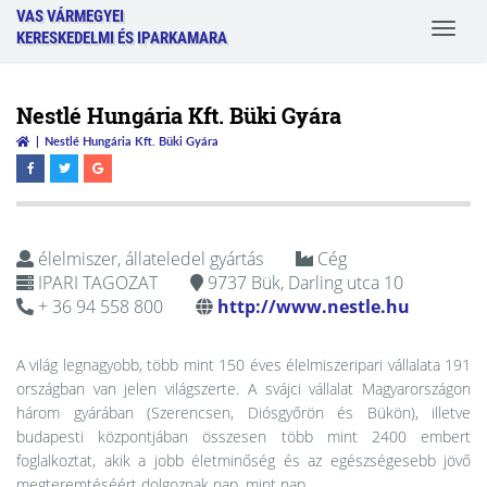
VAS VÁRMEGYEI
Toggle
KERESKEDELMI ÉS IPARKAMARA
navigat
Nestlé Hungária Kft. Büki Gyára
Nestlé Hungária Kft. Büki Gyára
élelmiszer, állateledel gyártás
Cég
IPARI TAGOZAT
9737 Bük, Darling utca 10
+ 36 94 558 800
http://www.nestle.hu
A világ legnagyobb, több mint 150 éves élelmiszeripari vállalata 191
országban van jelen világszerte. A svájci vállalat Magyarországon
három gyárában (Szerencsen, Diósgyőrön és Bükön), illetve
budapesti központjában összesen több mint 2400 embert
foglalkoztat, akik a jobb életminőség és az egészségesebb jövő
megteremtéséért dolgoznak nap, mint nap.