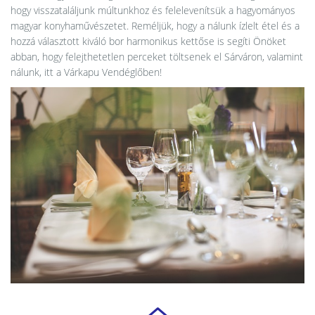
hogy visszataláljunk múltunkhoz és felelevenítsük a hagyományos
magyar konyhaművészetet. Reméljük, hogy a nálunk ízlelt étel és a
hozzá választott kiváló bor harmonikus kettőse is segíti Önöket
abban, hogy felejthetetlen perceket töltsenek el Sárváron, valamint
nálunk, itt a Várkapu Vendéglőben!