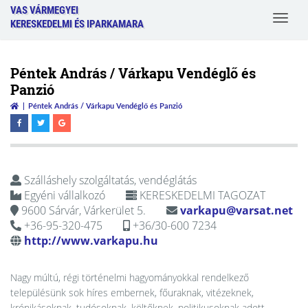
VAS VÁRMEGYEI
Toggle
KERESKEDELMI ÉS IPARKAMARA
navigat
Péntek András / Várkapu Vendéglő és
Panzió
Péntek András / Várkapu Vendéglő és Panzió
Szálláshely szolgáltatás, vendéglátás
Egyéni vállalkozó
KERESKEDELMI TAGOZAT
9600 Sárvár, Várkerület 5.
varkapu@varsat.net
+36-95-320-475
+36/30-600 7234
http://www.varkapu.hu
Nagy múltú, régi történelmi hagyományokkal rendelkező
településünk sok híres embernek, főuraknak, vitézeknek,
krónikásoknak, tudósoknak, költőknek, politikusoknak adott