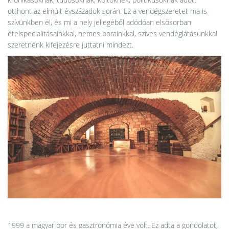
otthont az elmúlt évszázadok során. Ez a vendégszeretet ma is
szívünkben él, és mi a hely jellegéből adódóan elsősorban
ételspecialitásainkkal, nemes borainkkal, szíves vendéglátásunkkal
szeretnénk kifejezésre juttatni mindezt.
1999 a magyar bor és gasztronómia éve volt. Ez adta a gondolatot,