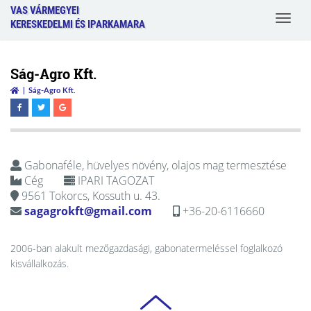
VAS VÁRMEGYEI
Toggle
KERESKEDELMI ÉS IPARKAMARA
navigat
Ság-Agro Kft.
Ság-Agro Kft.
Gabonaféle, hüvelyes növény, olajos mag termesztése
Cég
IPARI TAGOZAT
9561 Tokorcs, Kossuth u. 43.
sagagrokft@gmail.com
+36-20-6116660
2006-ban alakult mezőgazdasági, gabonatermeléssel foglalkozó
kisvállalkozás.