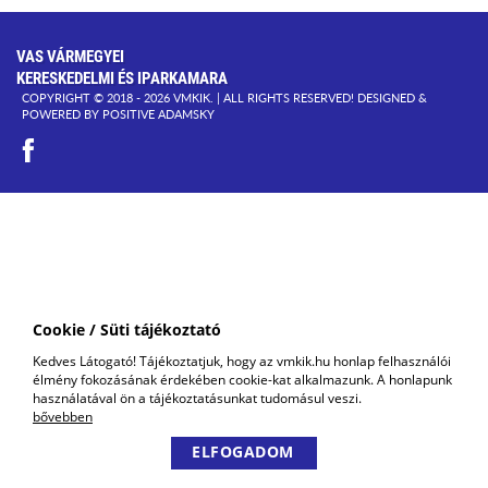
VAS VÁRMEGYEI
KERESKEDELMI ÉS IPARKAMARA
COPYRIGHT © 2018 - 2026 VMKIK. |
ALL RIGHTS RESERVED! DESIGNED &
POWERED BY
POSITIVE ADAMSKY
Cookie / Süti tájékoztató
Kedves Látogató! Tájékoztatjuk, hogy az vmkik.hu honlap felhasználói
élmény fokozásának érdekében cookie-kat alkalmazunk. A honlapunk
használatával ön a tájékoztatásunkat tudomásul veszi.
bővebben
ELFOGADOM