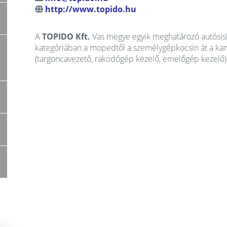
http://www.topido.hu
A
TOPIDO Kft.
Vas megye egyik meghatározó autósisk
kategóriában a mopedtől a személygépkocsin át a ka
(targoncavezető, rakodógép kezelő, emelőgép kezelő) 