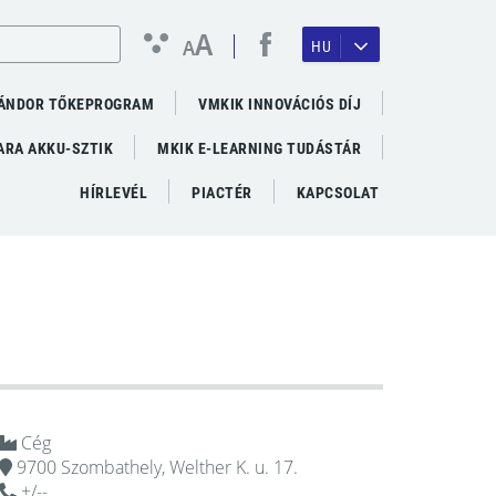
A
A
HU
ÁNDOR TŐKEPROGRAM
VMKIK INNOVÁCIÓS DÍJ
RA AKKU-SZTIK
MKIK E-LEARNING TUDÁSTÁR
HÍRLEVÉL
PIACTÉR
KAPCSOLAT
Cég
9700 Szombathely, Welther K. u. 17.
+/--