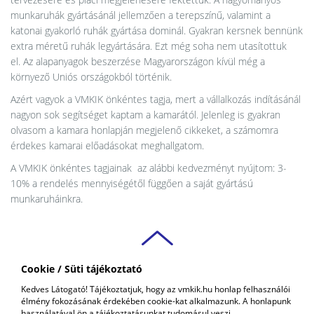
munkaruhák gyártásánál jellemzően a terepszínű, valamint a
katonai gyakorló ruhák gyártása dominál. Gyakran kersnek bennünk
extra méretű ruhák legyártására. Ezt még soha nem utasítottuk
el. Az alapanyagok beszerzése Magyarországon kívül még a
környező Uniós országokból történik.
Azért vagyok a VMKIK önkéntes tagja, mert a vállalkozás indításánál
nagyon sok segítséget kaptam a kamarától. Jelenleg is gyakran
olvasom a kamara honlapján megjelenő cikkeket, a számomra
érdekes kamarai előadásokat meghallgatom.
A VMKIK önkéntes tagjainak az alábbi kedvezményt nyújtom: 3-
10% a rendelés mennyiségétől függően a saját gyártású
munkaruháinkra.
Cookie / Süti tájékoztató
VAS VÁRMEGYEI
Kedves Látogató! Tájékoztatjuk, hogy az vmkik.hu honlap felhasználói
KERESKEDELMI ÉS IPARKAMARA
élmény fokozásának érdekében cookie-kat alkalmazunk. A honlapunk
COPYRIGHT © 2018 - 2026 VMKIK. |
ALL RIGHTS RESERVED! DESIGNED &
használatával ön a tájékoztatásunkat tudomásul veszi.