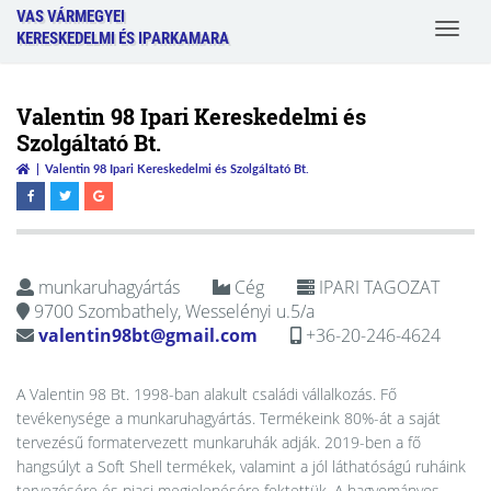
VAS VÁRMEGYEI
Toggle
KERESKEDELMI ÉS IPARKAMARA
navigat
Valentin 98 Ipari Kereskedelmi és
Szolgáltató Bt.
Valentin 98 Ipari Kereskedelmi és Szolgáltató Bt.
munkaruhagyártás
Cég
IPARI TAGOZAT
9700 Szombathely, Wesselényi u.5/a
valentin98bt@gmail.com
+36-20-246-4624
A Valentin 98 Bt. 1998-ban alakult családi vállalkozás. Fő
tevékenysége a munkaruhagyártás. Termékeink 80%-át a saját
tervezésű formatervezett munkaruhák adják. 2019-ben a fő
hangsúlyt a Soft Shell termékek, valamint a jól láthatóságú ruháink
tervezésére és piaci megjelenésére fektettük. A hagyományos