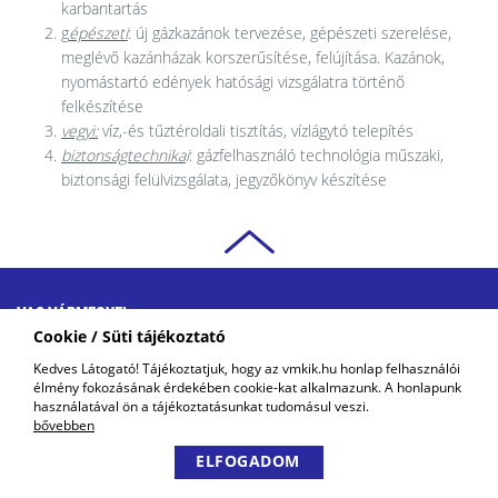
karbantartás
g
épészeti
: új gázkazánok tervezése, gépészeti szerelése,
meglévő kazánházak korszerűsítése, felújítása. Kazánok,
nyomástartó edények hatósági vizsgálatra történő
felkészítése
vegyi:
víz,-és tűztéroldali tisztítás, vízlágytó telepítés
biztonságtechnika
i
: gázfelhasználó technológia műszaki,
biztonsági felülvizsgálata, jegyzőkönyv készítése
VAS VÁRMEGYEI
KERESKEDELMI ÉS IPARKAMARA
Cookie / Süti tájékoztató
COPYRIGHT © 2018 - 2026 VMKIK. |
ALL RIGHTS RESERVED! DESIGNED &
Kedves Látogató! Tájékoztatjuk, hogy az vmkik.hu honlap felhasználói
POWERED BY
POSITIVE ADAMSKY
élmény fokozásának érdekében cookie-kat alkalmazunk. A honlapunk
használatával ön a tájékoztatásunkat tudomásul veszi.
bővebben
ELFOGADOM