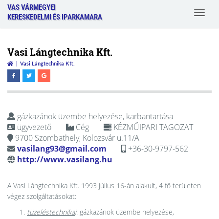
VAS VÁRMEGYEI
Toggle
KERESKEDELMI ÉS IPARKAMARA
navigat
Vasi Lángtechnika Kft.
Vasi Lángtechnika Kft.
gázkazánok üzembe helyezése, karbantartása
ügyvezető
Cég
KÉZMŰIPARI TAGOZAT
9700 Szombathely, Kolozsvár u.11/A
vasilang93@gmail.com
+36-30-9797-562
http://www.vasilang.hu
A Vasi Lángtechnika Kft. 1993 július 16-án alakult, 4 fő területen
végez szolgáltatásokat:
tüzeléstechnika
i
: gázkazánok üzembe helyezése,