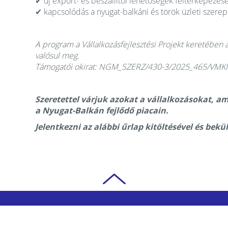
✔ új export- és beszállítói lehetőségek feltérképezés
✔ kapcsolódás a nyugat-balkáni és török üzleti szere
A program a Vállalkozásfejlesztési Projekt keretébe
valósul meg.
Támogatói okirat: NGM_SZERZ/430-3/2025_465/VMKI
Szeretettel várjuk azokat a vállalkozásokat, am
a Nyugat-Balkán fejlődő piacain.
Jelentkezni az alábbi űrlap kitöltésével és bekü