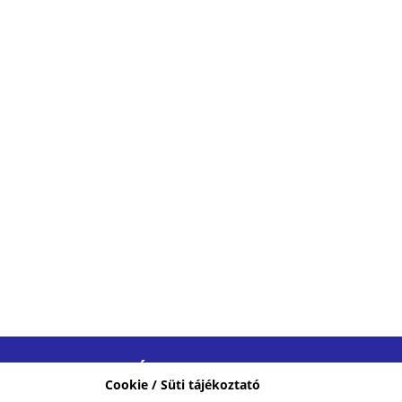
VAS VÁRMEGYEI
Cookie / Süti tájékoztató
KERESKEDELMI ÉS IPARKAMARA