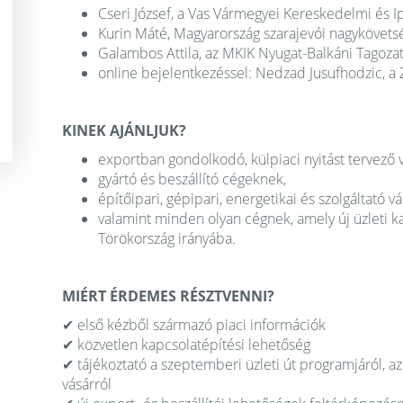
Cseri József, a Vas Vármegyei Kereskedelmi és 
Kurin Máté, Magyarország szarajevói nagykövets
Galambos Attila, az MKIK Nyugat-Balkáni Tagoza
online bejelentkezéssel: Nedzad Jusufhodzic, a 
KINEK AJÁNLJUK?
exportban gondolkodó, külpiaci nyitást tervező 
gyártó és beszállító cégeknek,
építőipari, gépipari, energetikai és szolgáltató v
valamint minden olyan cégnek, amely új üzleti k
Törökország irányába.
MIÉRT ÉRDEMES RÉSZTVENNI?
✔ első kézből származó piaci információk
✔ közvetlen kapcsolatépítési lehetőség
✔ tájékoztató a szeptemberi üzleti út programjáról, az
vásárról