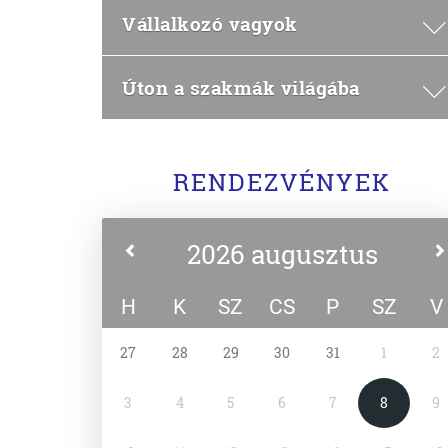
Vállalkozó vagyok
Úton a szakmák világába
RENDEZVÉNYEK
2026 augusztus
H
K
SZ
CS
P
SZ
V
27
28
29
30
31
1
2
3
4
5
6
7
8
9