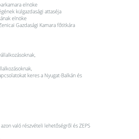
Iparkamara elnöke
égének külgazdasági attaséja
tának elnöke
Zenicai Gazdasági Kamara főtitkára
vállalkozásoknak,
állalkozásoknak,
apcsolatokat keres a Nyugat-Balkán és
 azon való részvételi lehetőségről és ZEPS