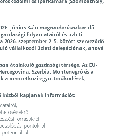
ereskedelmi és Iparkamara (Szombathely,
026. június 3-án megrendezésre kerülő
gazdasági folyamatairól és üzleti
 a 2026. szeptember 2–5. között szerveződő
ló vállalkozói üzleti delegációnak, ahová
an átalakuló gazdasági térsége. Az EU-
Hercegovina, Szerbia, Montenegró és a
nak a nemzetközi együttműködések,
ő kézből kapjanak információt:
matairól,
ehetőségekről,
esztési forrásokról,
pcsolódási pontokról,
 potenciálról.