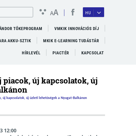
A
A
HU
ÁNDOR TŐKEPROGRAM
VMKIK INNOVÁCIÓS DÍJ
RA AKKU-SZTIK
MKIK E-LEARNING TUDÁSTÁR
HÍRLEVÉL
PIACTÉR
KAPCSOLAT
piacok, új kapcsolatok, új
alkánon
, új kapcsolatok, új üzleti lehetőségek a Nyugat-Balkánon
03 12:00