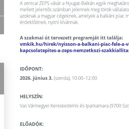
A zenicai ZEPS vásár a Nyugat-Balkán egyik meghatáro
mellett jelentős számban jelennek meg török vállalato
azoknak a magyar cégeknek, amelyek a balkáni piac mel
érdeklődnek, nyitni kívánnak.
A szakmai út tervezett programját itt találja:
vmkik.hu/hirek/nyisson-a-balkani-piac-fele-a-v
kapcsolatepites-a-zeps-nemzetkozi-szakkialli
IDŐPONT:
2026. június 3.
(szerda), 10:00–12:00
HELYSZÍN:
Vas Vármegyei Kereskedelmi és Iparkamara (9700 Szo
ELŐADÓK: