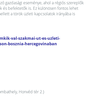
zó gazdasági eseménye, ahol a régiós szereplők
k és befektetők is. Ez különösen fontos lehet
lett a török üzleti kapcsolatok irányába is
mkik-val-szakmai-ut-es-uzleti-
tason-bosznia-hercegovinaban
mbathely, Honvéd tér 2.)