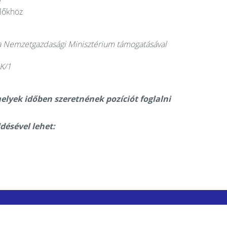
e
plőkhöz
n a Nemzetgazdasági Minisztérium támogatásával
K/1
elyek időben szeretnének pozíciót foglalni
ldésével lehet: