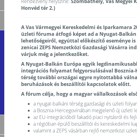
Rendezvény helyszíne:
Szombathely, Vas Megyei K
Honvéd tér 2.)
A Vas Vármegyei Kereskedelmi és Iparkamara 2
üzleti fóruma átfogó képet ad a Nyugat-Balkán 
lehetőségeiről, egyúttal előkészítő eseménye is
zenicai ZEPS Nemzetközi Gazdasági Vásárra indu
várjuk még a jelentkezőket.
A Nyugat-Balkán Európa egyik legdinamikusabb
integrációs folyamat felgyorsulásával Bosznia-
térség további országai egyre nyitottabbá vál
beruházások és beszállítói kapcsolatok előtt.
A fórum célja, hogy a magyar vállalkozások els
a nyugat-balkáni térség gazdasági és üzleti folya
a Bosznia-Hercegovinában megjelenő új üzleti l
az EU-integrációból fakadó piaci nyitásról és fejl
a régióban épülő beszállítói és kereskedelmi ka
valamint a ZEPS vásárban rejlő nemzetközi üzleti