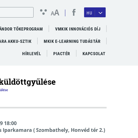
A
A
HU
ÁNDOR TŐKEPROGRAM
VMKIK INNOVÁCIÓS DÍJ
RA AKKU-SZTIK
MKIK E-LEARNING TUDÁSTÁR
HÍRLEVÉL
PIACTÉR
KAPCSOLAT
küldöttgyűlése
űlése
09 18:00
s Iparkamara ( Szombathely, Honvéd tér 2.)