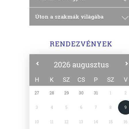
Úton a szakmák világába
RENDEZVÉNYEK
2026 augusztus
H
K
SZ
CS
P
SZ
V
27
28
29
30
31
1
2
3
4
5
6
7
8
9
10
11
12
13
14
15
16