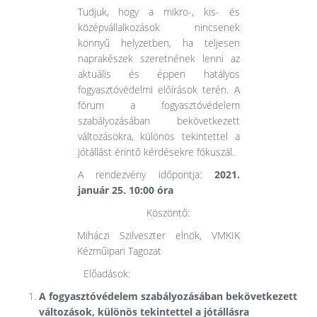
Tudjuk, hogy a mikro-, kis- és
középvállalkozások nincsenek
könnyű helyzetben, ha teljesen
naprakészek szeretnének lenni az
aktuális és éppen hatályos
fogyasztóvédelmi előírások terén. A
fórum a fogyasztóvédelem
szabályozásában bekövetkezett
változásokra, különös tekintettel a
jótállást érintő kérdésekre fókuszál.
A rendezvény időpontja:
2021.
január 25. 10:00 óra
Köszöntő:
Miháczi Szilveszter elnök, VMKIK
Kézműipari Tagozat
Előadások:
A
fogyasztóvédelem szabályozásában bekövetkezett
változások, különös tekintettel a jótállásra