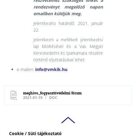
részvételhez szükséges linket a
rendezvényt megelőző napon
emailben küldjük meg.
Jelentkezési határidő: 2021. január
22.
Jelentkezni a mellékelt jelentkezési
lap kitöltésével és a Vas Megyei
Kereskedelmi és Iparkamara részére
történő eljuttatásával lehet:
e-mailen:
info@vmkik.hu
meghivo_fogyasztóvédelmi fórum
2021-01-19
DOC
Cookie / Süti tájékoztató