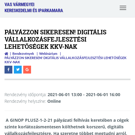
VAS VÁRMEGYEI
Toggle
KERESKEDELMI ÉS IPARKAMARA
navigat
PÁLYÁZZON SIKERESEN! DIGITÁLIS
VÁLLALKOZÁSFEJLESZTÉSI
LEHETŐSÉGEK KKV-NAK
Rendezvények
Webinárium
PÁLYÁZZON SIKERESEN! DIGITÁLIS VÁLLALKOZÁSFEJLESZTÉSI LEHETŐSÉGEK
KKV-NAK
Rendezvény időpontja:
2021-06-01 13:00
- 2021-06-01 16:00
Rendezvény helyszíne:
Online
A GINOP PLUSZ-1-2-21 pályázati felhívás keretében a cégek
szinte korlátozásmentesen költhetnek korszerű, digitális
vállalkozásfejlesztésre. Ha szeretne többet megtudni arról,