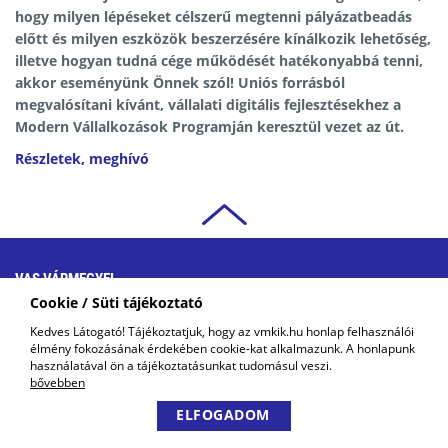
hogy milyen lépéseket célszerű megtenni pályázatbeadás
előtt és milyen eszközök beszerzésére kínálkozik lehetőség,
illetve hogyan tudná cége működését hatékonyabbá tenni,
akkor eseményünk Önnek szól! Uniós forrásból
megvalósítani kívánt, vállalati digitális fejlesztésekhez a
Modern Vállalkozások Programján keresztül vezet az út.
Részletek, meghívó
VAS VÁRMEGYEI
KERESKEDELMI ÉS IPARKAMARA
Cookie / Süti tájékoztató
COPYRIGHT © 2018 - 2026 VMKIK. |
ALL RIGHTS RESERVED! DESIGNED &
Kedves Látogató! Tájékoztatjuk, hogy az vmkik.hu honlap felhasználói
POWERED BY
POSITIVE ADAMSKY
élmény fokozásának érdekében cookie-kat alkalmazunk. A honlapunk
használatával ön a tájékoztatásunkat tudomásul veszi.
bővebben
ELFOGADOM