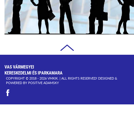
VAS VÁRMEGYEI
KERESKEDELMI ÉS IPARKAMARA
COPYRIGHT © 2018 - 2026 VMKIK. |
ALL RIGHTS RESERVED! DESIGNED &
POWERED BY
POSITIVE ADAMSKY