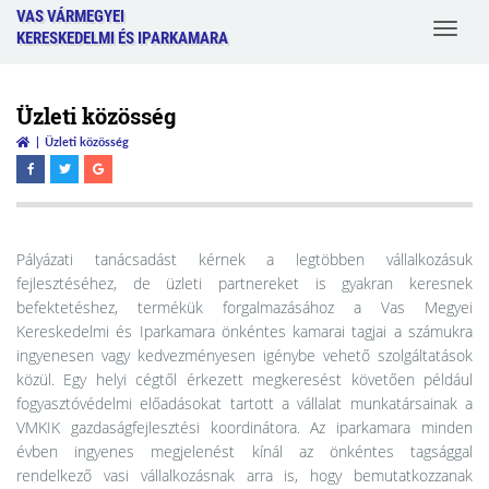
VAS VÁRMEGYEI
Toggle
KERESKEDELMI ÉS IPARKAMARA
navigat
Üzleti közösség
Üzleti közösség
Pályázati tanácsadást kérnek a legtöbben vállalkozásuk
fejlesztéséhez, de üzleti partnereket is gyakran keresnek
befektetéshez, termékük forgalmazásához a Vas Megyei
Kereskedelmi és Iparkamara önkéntes kamarai tagjai a számukra
ingyenesen vagy kedvezményesen igénybe vehető szolgáltatások
közül. Egy helyi cégtől érkezett megkeresést követően például
fogyasztóvédelmi előadásokat tartott a vállalat munkatársainak a
VMKIK gazdaságfejlesztési koordinátora. Az iparkamara minden
évben ingyenes megjelenést kínál az önkéntes tagsággal
rendelkező vasi vállalkozásnak arra is, hogy bemutatkozzanak