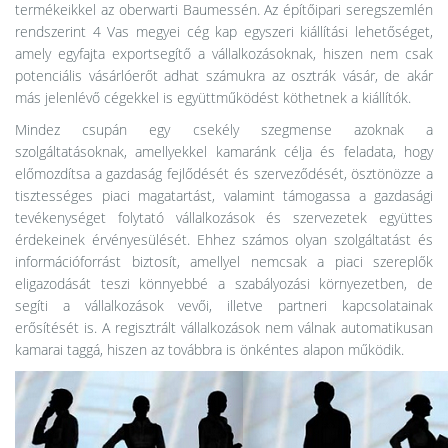
termékeikkel az oberwarti Baumessén. Az építőipari seregszemlén
rendszerint 4 Vas megyei cég kap egyszeri kiállítási lehetőséget,
amely egyfajta exportsegítő a vállalkozásoknak, hiszen nem csak
potenciális vásárlóerőt adhat számukra az osztrák vásár, de akár
más jelenlévő cégekkel is együttműködést köthetnek a kiállítók.
Mindez csupán egy csekély szegmense azoknak a
szolgáltatásoknak, amellyekkel kamaránk célja és feladata, hogy
előmozdítsa a gazdaság fejlődését és szerveződését, ösztönözze a
tisztességes piaci magatartást, valamint támogassa a gazdasági
tevékenységet folytató vállalkozások és szervezetek együttes
érdekeinek érvényesülését. Ehhez számos olyan szolgáltatást és
információforrást biztosít, amellyel nemcsak a piaci szereplők
eligazodását teszi könnyebbé a szabályozási környezetben, de
segíti a vállalkozások vevői, illetve partneri kapcsolatainak
erősítését is. A regisztrált vállalkozások nem válnak automatikusan
kamarai taggá, hiszen az továbbra is önkéntes alapon működik.