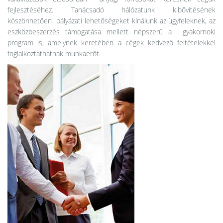
fejlesztéséhez. Tanácsadó hálózatunk kibővítésének
köszönhetően pályázati lehetőségeket kínálunk az ügyfeleknek, az
eszközbeszerzés támogatása mellett népszerű a gyakornoki
program is, amelynek keretében a cégek kedvező feltételekkel
foglalkoztathatnak munkaerőt.