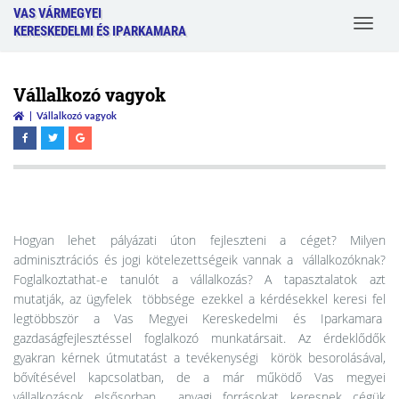
VAS VÁRMEGYEI
Toggle
KERESKEDELMI ÉS IPARKAMARA
navigat
Vállalkozó vagyok
Vállalkozó vagyok
Hogyan lehet pályázati úton fejleszteni a céget? Milyen
adminisztrációs és jogi kötelezettségeik vannak a vállalkozóknak?
Foglalkoztathat-e tanulót a vállalkozás? A tapasztalatok azt
mutatják, az ügyfelek többsége ezekkel a kérdésekkel keresi fel
legtöbbször a Vas Megyei Kereskedelmi és Iparkamara
gazdaságfejlesztéssel foglalkozó munkatársait. Az érdeklődők
gyakran kérnek útmutatást a tevékenységi körök besorolásával,
bővítésével kapcsolatban, de a már működő Vas megyei
vállalkozások elsősorban anyagi forrásokat keresnek cégük