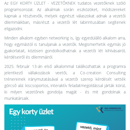
Az EGY KORTY ÜZLET - VEZETŐKNEK tudatos vezetőknek szóló
programsorozat. Az alkalmak során eszközöket, módszereket
kapnak a résztvevők, melyek egyrészt válaszokat adnak a vezetői
dilemmáikban, másrészt a vezetői lét labirintusában segítenek
eligazodni.
Minden alkalom egyben networking is, így egyedülálló alkalom arra,
hogy egymástól is tanuljanak a vezetők. Megismerhetik egymás jó
gyakorlatait, közösen gondolkodhatnak a vezetői lét kihívásairól,
kérdéseiről és dilemmáiról.
2025. február 13-án első alkalommal találkozhattak a programra
jelentkező vállakozások veetői, a Co-creation Consulting
trénereinek iránymutatásával a vezetői szerep kérdését vették
górcső alá: kiscsoportos, interaktív feladatmegoldással járták körül,
ki milyen vezetőnek gondolja magát - és mit gondolnak a
munkatársaik.