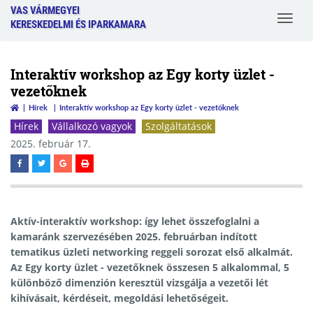
VAS VÁRMEGYEI
Toggle
KERESKEDELMI ÉS IPARKAMARA
navigat
Interaktív workshop az Egy korty üzlet -
vezetőknek
Hírek
Interaktív workshop az Egy korty üzlet - vezetőknek
Hírek
Vállalkozó vagyok
Szolgáltatások
2025. február 17.
Aktív-interaktív workshop: így lehet összefoglalni a
kamaránk szervezésében 2025. februárban indított
tematikus üzleti networking reggeli sorozat első alkalmát.
Az Egy korty üzlet - vezetőknek összesen 5 alkalommal, 5
különböző dimenzión keresztül vizsgálja a vezetői lét
kihívásait, kérdéseit, megoldási lehetőségeit.