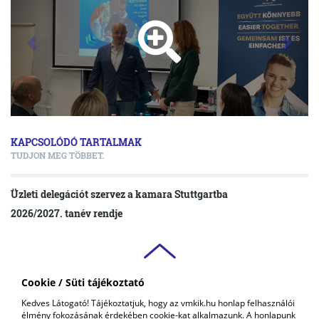
KAPCSOLÓDÓ TARTALMAK
TUDJON MEG TÖBBET.
Üzleti delegációt szervez a kamara Stuttgartba
2026/2027. tanév rendje
Cookie / Süti tájékoztató
VAS VÁRMEGYEI
Kedves Látogató! Tájékoztatjuk, hogy az vmkik.hu honlap felhasználói
KERESKEDELMI ÉS IPARKAMARA
élmény fokozásának érdekében cookie-kat alkalmazunk. A honlapunk