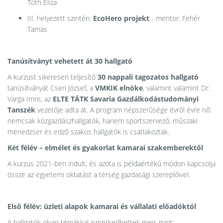
Tóth Eliza
III. helyezett szintén:
EcoHero projekt
- mentor: Fehér
Tamás
Tanúsítványt vehetett át 30 hallgató
A kurzust sikeresen teljesítő
30 nappali tagozatos hallgató
tanúsítványát Cseri József, a
VMKIK elnöke
, valamint valamint Dr.
Varga Imre, az
ELTE TÁTK Savaria Gazdálkodástudományi
Tanszék
vezetője adta át. A program népszerűsége évről évre nő:
nemcsak közgazdászhallgatók, hanem sportszervező, műszaki
menedzser és edző szakos hallgatók is csatlakoztak.
Két félév – elmélet és gyakorlat kamarai szakemberektől
A kurzus 2021-ben indult, és azóta is példaértékű módon kapcsolja
össze az egyetemi oktatást a térség gazdasági szereplőivel.
Első félév: üzleti alapok kamarai és vállalati előadóktól
A hallgatók olyan témákkal ismerkedhettek meg, mint: