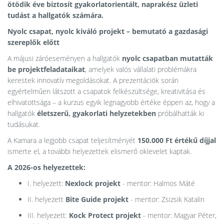
ötödik éve biztosít gyakorlatorientált, naprakész üzleti
tudást a hallgatók számára.
Nyolc csapat, nyolc kiváló projekt – bemutató a gazdasági
szereplők előtt
A májusi záróeseményen a hallgatók
nyolc csapatban mutatták
be projektfeladataikat
, amelyek valós vállalati problémákra
kerestek innovatív megoldásokat. A prezentációk során
egyértelműen látszott a csapatok felkészültsége, kreativitása és
elhivatottsága – a kurzus egyik legnagyobb értéke éppen az, hogy a
hallgatók
életszerű, gyakorlati helyzetekben
próbálhatták ki
tudásukat.
A Kamara a legjobb csapat teljesítményét
150.000 Ft értékű díjjal
ismerte el, a további helyezettek elismerő oklevelet kaptak.
A 2026-os helyezettek:
I. helyezett:
Nexlock projekt
- mentor: Halmos Máté
II. helyezett
Bite Guide projekt
- mentor: Zsizsik Katalin
III. helyezett:
Kock Protect projekt
- mentor: Magyar Péter,