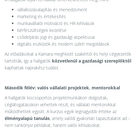
vállalkozásalapítás és menedzsment
marketing és értékesítés
munkavállalói motiváció és HR-kihívások
bérfeszültségek kezelése
csődeljárás jogi és gazdasági aspektusai
digitális eszközök és modern üzleti megoldások
Az előadásokat a Kamara meghívott szakértői és helyi cégvezetők
tartották, így a hallgatók
közvetlenül a gazdasági szereplőktől
kaphattak naprakész tudást.
Második félév: valós vállalati projektek, mentorokkal
A hallgatók kiscsoportos projektmunkákon dolgoztak,
céglátogatásokon vehettek részt, és vállalati mentorokkal
működhettek együtt. A kurzus egyik legnagyobb értéke az
élményalapú tanulás
, amely valódi gyakorlati tapasztalatot ad –
nem tankönyvi példákat, hanem valós kihívásokat.