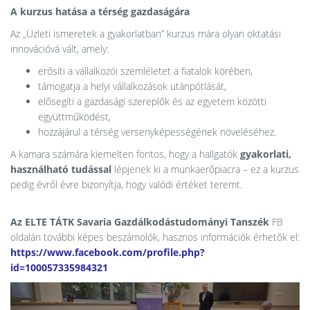
A kurzus hatása a térség gazdaságára
Az „Üzleti ismeretek a gyakorlatban” kurzus mára olyan oktatási
innovációvá vált, amely:
erősíti a vállalkozói szemléletet a fiatalok körében,
támogatja a helyi vállalkozások utánpótlását,
elősegíti a gazdasági szereplők és az egyetem közötti
együttműködést,
hozzájárul a térség versenyképességének növeléséhez.
A kamara számára kiemelten fontos, hogy a hallgatók
gyakorlati,
használható tudással
lépjenek ki a munkaerőpiacra – ez a kurzus
pedig évről évre bizonyítja, hogy valódi értéket teremt.
Az ELTE TÁTK Savaria Gazdálkodástudományi Tanszék
FB
oldalán további képes beszámolók, hasznos információk érhetők el:
https://www.facebook.com/profile.php?
id=100057335984321