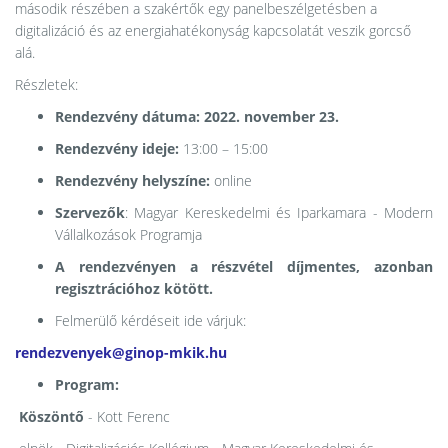
második részében a szakértők egy panelbeszélgetésben a
digitalizáció és az energiahatékonyság kapcsolatát veszik gorcső
alá.
Részletek:
Rendezvény dátuma: 2022. november 23.
Rendezvény ideje:
13:00 – 15:00
Rendezvény helyszíne:
online
Szervezők
: Magyar Kereskedelmi és Iparkamara - Modern
Vállalkozások Programja
A rendezvényen a részvétel díjmentes, azonban
regisztrációhoz kötött.
Felmerülő kérdéseit ide várjuk:
rendezvenyek@ginop-mkik.hu
Program:
Köszöntő
- Kott Ferenc