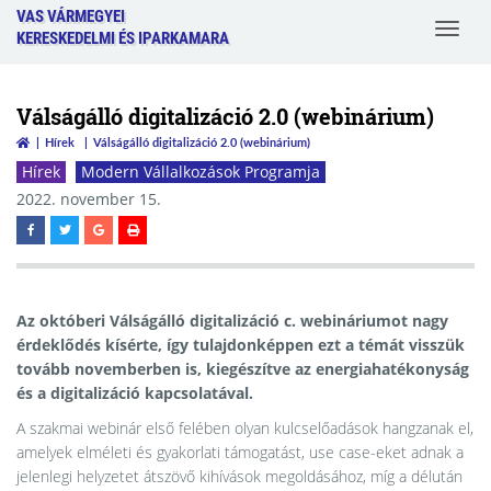
VAS VÁRMEGYEI
Toggle
KERESKEDELMI ÉS IPARKAMARA
navigat
Válságálló digitalizáció 2.0 (webinárium)
Hírek
Válságálló digitalizáció 2.0 (webinárium)
Hírek
Modern Vállalkozások Programja
2022. november 15.
Az októberi Válságálló digitalizáció c. webináriumot nagy
érdeklődés kísérte, így tulajdonképpen ezt a témát visszük
tovább novemberben is, kiegészítve az energiahatékonyság
és a digitalizáció kapcsolatával.
A szakmai webinár első felében olyan kulcselőadások hangzanak el,
amelyek elméleti és gyakorlati támogatást, use case-eket adnak a
jelenlegi helyzetet átszövő kihívások megoldásához, míg a délután