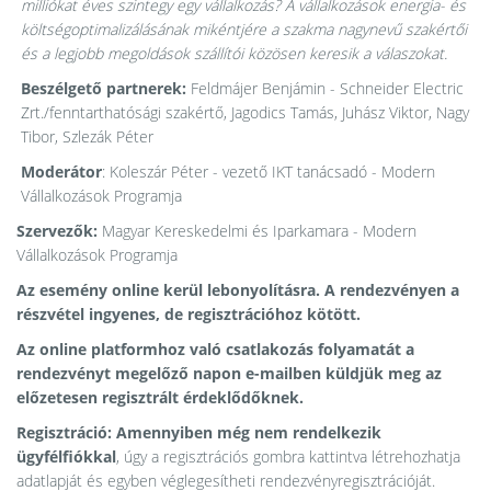
milliókat éves szintegy egy vállalkozás?
A vállalkozások energia- és
költségoptimalizálásának mikéntjére a szakma nagynevű szakértői
és a legjobb megoldások szállítói közösen keresik a válaszokat.
Beszélgető partnerek:
Feldmájer Benjámin - Schneider Electric
Zrt./fenntarthatósági szakértő, Jagodics Tamás, Juhász Viktor, Nagy
Tibor, Szlezák Péter
Moderátor
: Koleszár Péter - vezető IKT tanácsadó - Modern
Vállalkozások Programja
Szervezők:
Magyar Kereskedelmi és Iparkamara -
Modern
Vállalkozások Programja
Az esemény online kerül lebonyolításra.
A rendezvényen a
részvétel ingyenes, de regisztrációhoz kötött.
Az online platformhoz való csatlakozás folyamatát a
rendezvényt megelőző napon e-mailben küldjük meg az
előzetesen regisztrált érdeklődőknek.
Regisztráció: Amennyiben még nem rendelkezik
ügyfélfiókkal
, úgy a regisztrációs gombra kattintva létrehozhatja
adatlapját és egyben véglegesítheti rendezvényregisztrációját.