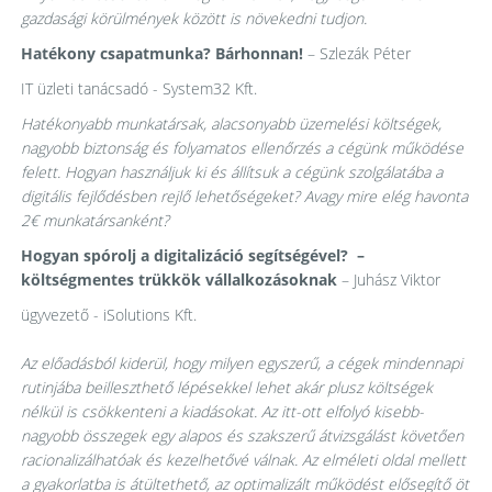
gazdasági körülmények között is növekedni tudjon.
Hatékony csapatmunka? Bárhonnan!
– Szlezák Péter
IT üzleti tanácsadó - System32 Kft.
Hatékonyabb munkatársak, alacsonyabb üzemelési költségek,
nagyobb biztonság és folyamatos ellenőrzés a cégünk működése
felett. Hogyan használjuk ki és állítsuk a cégünk szolgálatába a
digitális fejlődésben rejlő lehetőségeket? Avagy mire elég havonta
2€ munkatársanként?
Hogyan spórolj a digitalizáció segítségével? –
költségmentes trükkök vállalkozásoknak
– Juhász Viktor
ügyvezető - iSolutions Kft.
Az előadásból kiderül, hogy milyen egyszerű, a cégek mindennapi
rutinjába beilleszthető lépésekkel lehet akár plusz költségek
nélkül is csökkenteni a kiadásokat. Az itt-ott elfolyó kisebb-
nagyobb összegek egy alapos és szakszerű átvizsgálást követően
racionalizálhatóak és kezelhetővé válnak. Az elméleti oldal mellett
a gyakorlatba is átültethető, az optimalizált működést elősegítő öt