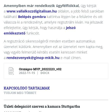
Amennyiben már rendelkezik ügyfélfiókkal,
úgy kérjük
a
www.vallalkozzdigitalisan.hu
oldalon, a jobb felső sarokban
található
Belépés gombra
kattintva lépjen be a felületre és ott
válassza ki a rendezvényt, amelyre regisztrálni kíván. Ha jelszavát
elfelejtette, úgy kérjük, hogy használja a
jelszó
emlékeztető
funkciót.
A regisztráció sikerességéről minden esetben automatikus
üzenetet küldünk. Amennyiben ezt az üzenetet nem kapta meg,
vagy egyéb felmerülő kérdés esetén keressen minket
a
rendezvenyek@ginop-mkik.hu
e-mail címen.
Országos-MVP_20221123_v02
2022-11-15
DOCX
KAPCSOLÓDÓ TARTALMAK
TUDJON MEG TÖBBET.
Üzleti delegációt szervez a kamara Stuttgartba