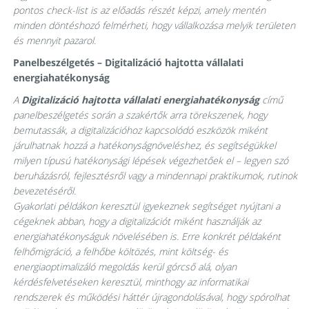
pontos check-list is az előadás részét képzi, amely mentén
minden döntéshozó felmérheti, hogy vállalkozása melyik területen
és mennyit pazarol.
Panelbeszélgetés – Digitalizáció hajtotta vállalati
energiahatékonyság
A
Digitalizáció hajtotta vállalati energiahatékonyság
című
panelbeszélgetés során a szakértők arra törekszenek, hogy
bemutassák, a digitalizációhoz kapcsolódó eszközök miként
járulhatnak hozzá a hatékonyságnöveléshez, és segítségükkel
milyen típusú hatékonysági lépések végezhetőek el – legyen szó
beruházásról, fejlesztésről vagy a mindennapi praktikumok, rutinok
bevezetéséről.
Gyakorlati példákon keresztül igyekeznek segítséget nyújtani a
cégeknek abban, hogy a digitalizációt miként használják az
energiahatékonyságuk növelésében is. Erre konkrét példaként
felhőmigráció, a felhőbe költözés, mint költség- és
energiaoptimalizáló megoldás kerül górcső alá, olyan
kérdésfelvetéseken keresztül, minthogy az informatikai
rendszerek és működési háttér újragondolásával, hogy spórolhat