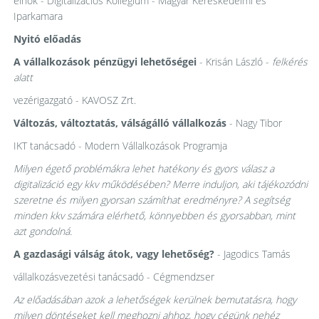
elnök - Digitalizációs Kollégium - Magyar Kereskedelmi és
Iparkamara
Nyitó előadás
A vállalkozások pénzügyi lehetőségei
- Krisán László -
felkérés
alatt
vezérigazgató - KAVOSZ Zrt.
Változás, változtatás, válságálló vállalkozás
- Nagy Tibor
IKT tanácsadó - Modern Vállalkozások Programja
Milyen égető problémákra lehet hatékony és gyors válasz a
digitalizáció egy kkv működésében? Merre induljon, aki tájékozódni
szeretne és milyen gyorsan számíthat eredményre? A segítség
minden kkv számára elérhető, könnyebben és gyorsabban, mint
azt gondolná.
A gazdasági válság átok, vagy lehetőség?
- Jagodics Tamás
vállalkozásvezetési tanácsadó - Cégmendzser
Az előadásában azok a lehetőségek kerülnek bemutatásra, hogy
milyen döntéseket kell meghozni ahhoz, hogy cégünk nehéz