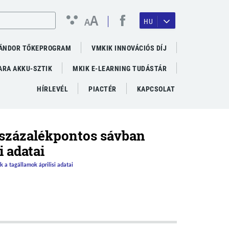
A
A
HU
ÁNDOR TŐKEPROGRAM
VMKIK INNOVÁCIÓS DÍJ
RA AKKU-SZTIK
MKIK E-LEARNING TUDÁSTÁR
HÍRLEVÉL
PIACTÉR
KAPCSOLAT
9 százalékpontos sávban
i adatai
 a tagállamok áprilisi adatai