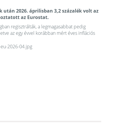
k után 2026. áprilisban 3,2 százalék volt az
koztatott az Eurostat.
gban regisztrálták, a legmagasabbat pedig
letve az egy évvel korábban mért éves inflációs