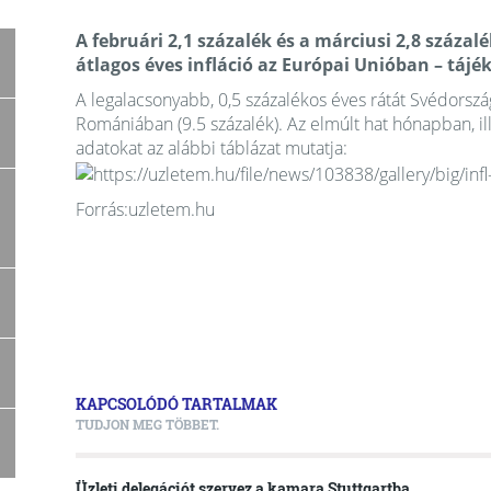
A februári 2,1 százalék és a márciusi 2,8 százalé
átlagos éves infláció az Európai Unióban – tájé
A legalacsonyabb, 0,5 százalékos éves rátát Svédorszá
Romániában (9.5 százalék). Az elmúlt hat hónapban, il
adatokat az alábbi táblázat mutatja:
Forrás:uzletem.hu
KAPCSOLÓDÓ TARTALMAK
TUDJON MEG TÖBBET.
Üzleti delegációt szervez a kamara Stuttgartba