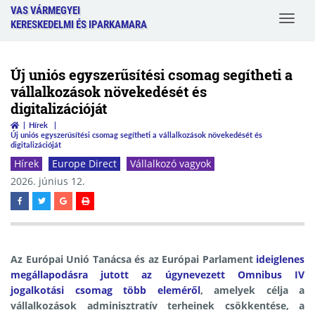
VAS VÁRMEGYEI
Toggle
KERESKEDELMI ÉS IPARKAMARA
navigat
Új uniós egyszerűsítési csomag segítheti a
vállalkozások növekedését és
digitalizációját
Hírek
Új uniós egyszerűsítési csomag segítheti a vállalkozások növekedését és
digitalizációját
Hírek
Europe Direct
Vállalkozó vagyok
2026. június 12.
Az Európai Unió Tanácsa és az Európai Parlament
ideiglenes
megállapodásra jutott az úgynevezett Omnibus IV
jogalkotási csomag több eleméről
, amelyek célja a
vállalkozások adminisztratív terheinek csökkentése, a