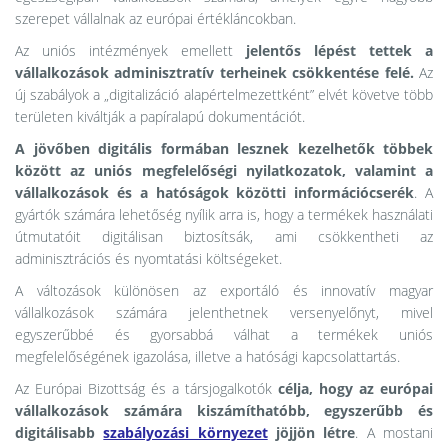
szerepet vállalnak az európai értékláncokban.
Az uniós intézmények emellett
jelentős lépést tettek a
vállalkozások adminisztratív terheinek csökkentése felé.
Az
új szabályok a „digitalizáció alapértelmezettként” elvét követve több
területen kiváltják a papíralapú dokumentációt.
A jövőben digitális formában lesznek kezelhetők többek
között az uniós megfelelőségi nyilatkozatok, valamint a
vállalkozások és a hatóságok közötti információcserék
. A
gyártók számára lehetőség nyílik arra is, hogy a termékek használati
útmutatóit digitálisan biztosítsák, ami csökkentheti az
adminisztrációs és nyomtatási költségeket.
A változások különösen az exportáló és innovatív magyar
vállalkozások számára jelenthetnek versenyelőnyt, mivel
egyszerűbbé és gyorsabbá válhat a termékek uniós
megfelelőségének igazolása, illetve a hatósági kapcsolattartás.
Az Európai Bizottság és a társjogalkotók
célja, hogy az európai
vállalkozások számára kiszámíthatóbb, egyszerűbb és
digitálisabb
szabályozási környezet
jöjjön létre
. A mostani