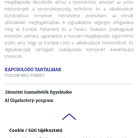
megállapodás illeszkedik ahhoz a törekvéshez, amelyet az uniós
intézmények a versenyképesség erősítése és a vállalkozások
bürokratikus terheinek mérséklése érdekében az elmúlt
időszakban megfogalmaztak. A jogszabályok végleges elfogadása
még az Európai Parlament és a Tanács hivatalos jóváhagyását
követően várható, ugyanakkor a mostani megállapodás egyértelmű
jelzés arra, hogy az Európai Unió a vállalkozások növekedését és
digitalizációját támogató szabályozási környezet kialakítására
törekszik.
KAPCSOLÓDÓ TARTALMAK
TUDJON MEG TÖBBET.
Játszótér üzemeltetők figyelmébe
AI Gigafactory-program
Cookie / Süti tájékoztató
VAS VÁRMEGYEI