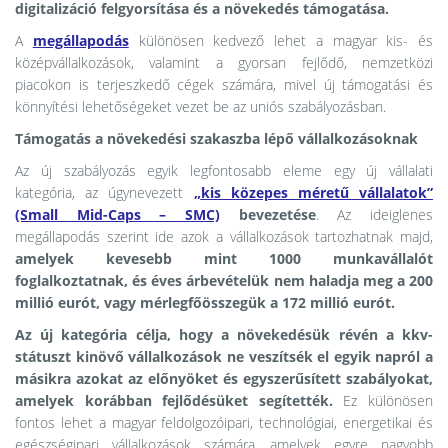
digitalizáció felgyorsítása és a növekedés támogatása.
A
megállapodás
különösen kedvező lehet a magyar kis- és
középvállalkozások, valamint a gyorsan fejlődő, nemzetközi
piacokon is terjeszkedő cégek számára, mivel új támogatási és
könnyítési lehetőségeket vezet be az uniós szabályozásban.
Támogatás a növekedési szakaszba lépő vállalkozásoknak
Az új szabályozás egyik legfontosabb eleme egy új vállalati
kategória, az úgynevezett
„
kis közepes méretű vállalatok”
(Small Mid-Caps – SMC)
bevezetése
. Az ideiglenes
megállapodás szerint ide azok a vállalkozások tartozhatnak majd,
amelyek kevesebb mint 1000 munkavállalót
foglalkoztatnak, és éves árbevételük nem haladja meg a 200
millió eurót, vagy mérlegfőösszegük a 172 millió eurót.
Az új kategória célja, hogy a növekedésük révén a kkv-
státuszt kinövő vállalkozások ne veszítsék el egyik napról a
másikra azokat az előnyöket és egyszerűsített szabályokat,
amelyek korábban fejlődésüket segítették.
Ez különösen
fontos lehet a magyar feldolgozóipari, technológiai, energetikai és
egészségipari vállalkozások számára, amelyek egyre nagyobb