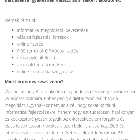
kérdésekre igyekeznek választ adni felkért előadóink.
Kiemelt témáink:
informatikai megoldások bevezetése
vállalati fejlesztési források
online fizetés
POS terminál, QR kódos fizetés
erős ügyfélhitelesítés
azonnali fizetési rendszer
online számlaadatszolgáltatás
Miért érdemes részt venni?
Újraindítás helyett a működés újragondolása szükséges valamennyi
vállalkozás számára. Ehhez pedig a digitalizáció nyújthatja a
megoldást. Ugyanakkor nem az a cél, hogy sokat költsünk
informatikai fejlesztésekre, hanem hogy ezt tudatosan, hatékonyan,
és kockázatarányosan tegyük. Az e-kereskedelem forgalma és
piaca folyamatosan növekszik, azon belül is a csomagküldő és
internetes kiskereskedelem mérete az elmúlt időszakban 28
százalékkal bővült. Az online kereskedelem bebizonyította, hogy a