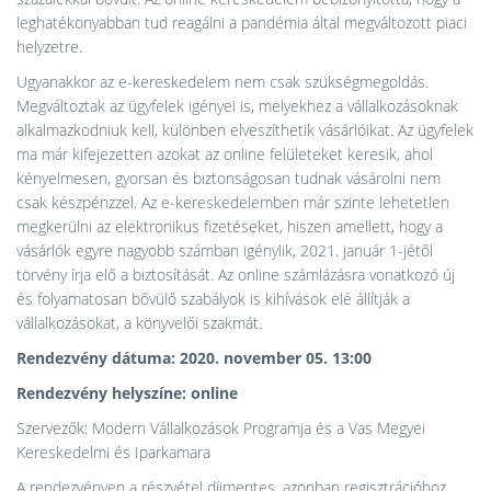
leghatékonyabban tud reagálni a pandémia által megváltozott piaci
helyzetre.
Ugyanakkor az e-kereskedelem nem csak szükségmegoldás.
Megváltoztak az ügyfelek igényei is, melyekhez a vállalkozásoknak
alkalmazkodniuk kell, különben elveszíthetik vásárlóikat. Az ügyfelek
ma már kifejezetten azokat az online felületeket keresik, ahol
kényelmesen, gyorsan és biztonságosan tudnak vásárolni nem
csak készpénzzel. Az e-kereskedelemben már szinte lehetetlen
megkerülni az elektronikus fizetéseket, hiszen amellett, hogy a
vásárlók egyre nagyobb számban igénylik, 2021. január 1-jétől
törvény írja elő a biztosítását. Az online számlázásra vonatkozó új
és folyamatosan bővülő szabályok is kihívások elé állítják a
vállalkozásokat, a könyvelői szakmát.
Rendezvény dátuma: 2020. november 05. 13:00
Rendezvény helyszíne: online
Szervezők: Modern Vállalkozások Programja és a Vas Megyei
Kereskedelmi és Iparkamara
A rendezvényen a részvétel díjmentes, azonban regisztrációhoz