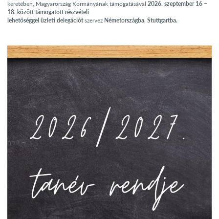
keretében, Magyarország Kormányának támogatásával
2026. szeptember 16 –
18. között támogatott részvételi
lehetőséggel
üzleti
delegációt
szervez
Németországba, Stuttgartba.