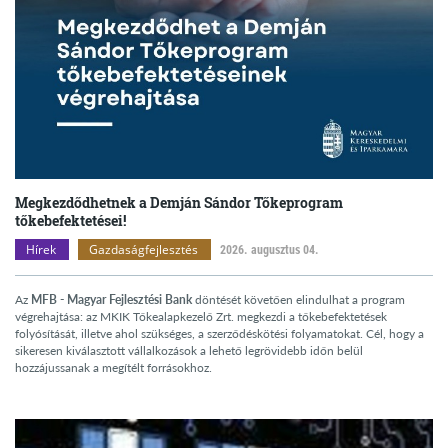
Megkezdődhetnek a Demján Sándor Tőkeprogram
tőkebefektetései!
Hírek
Gazdaságfejlesztés
2026. augusztus 04.
Az
MFB - Magyar Fejlesztési Bank
döntését követően elindulhat a program
végrehajtása: az MKIK Tőkealapkezelő Zrt. megkezdi a tőkebefektetések
folyósítását, illetve ahol szükséges, a szerződéskötési folyamatokat. Cél, hogy a
sikeresen kiválasztott vállalkozások a lehető legrövidebb időn belül
hozzájussanak a megítélt forrásokhoz.