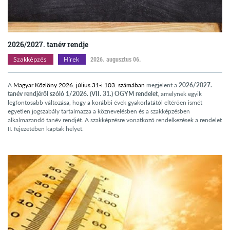
2026/2027. tanév rendje
Szakképzés
Hírek
2026. augusztus 06.
A
Magyar Közlöny 2026. július 31-i 103. számában
megjelent a
2026/2027.
tanév rendjéről szóló 1/2026. (VII. 31.) OGYM rendelet
, amelynek egyik
legfontosabb változása, hogy a korábbi évek gyakorlatától eltérően ismét
egyetlen jogszabály tartalmazza a köznevelésben és a szakképzésben
alkalmazandó tanév rendjét. A szakképzésre vonatkozó rendelkezések a rendelet
II. fejezetében kaptak helyet.