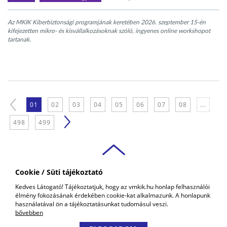
Az MKIK Kiberbiztonsági programjának keretében 2026. szeptember 15-én
kifejezetten mikro- és kisvállalkozásoknak szóló, ingyenes online workshopot
tartanak.
01
02
03
04
05
06
07
08
...
498
499
Cookie / Süti tájékoztató
VAS VÁRMEGYEI
Kedves Látogató! Tájékoztatjuk, hogy az vmkik.hu honlap felhasználói
KERESKEDELMI ÉS IPARKAMARA
élmény fokozásának érdekében cookie-kat alkalmazunk. A honlapunk
COPYRIGHT © 2018 - 2026 VMKIK. |
ALL RIGHTS RESERVED! DESIGNED &
használatával ön a tájékoztatásunkat tudomásul veszi.
POWERED BY
POSITIVE ADAMSKY
bővebben