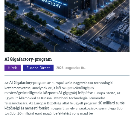
AI Gigafactory-program
Hírek
Europe Direct
2026. augusztus 04.
Az
AI Gigafactory-program
az Európai Unió nagyszabású technológiai
kezdeményezése, amelynek célja
hét szuperszámítógépes
mesterségesintelligencia-központ (AI-gigagyár) felépítése
Európa-szerte, az
Egyesült Államokkal és Kínával szembeni technológiai lemaradás
felszámolására. Az Európai Bizottság által felügyelt program
10 milliárd eurós
közösségi és nemzeti forrást
mozgósít, amely a várakozások szerint legalább
további 20 milliárd euró magánbefektetést vonz majd be