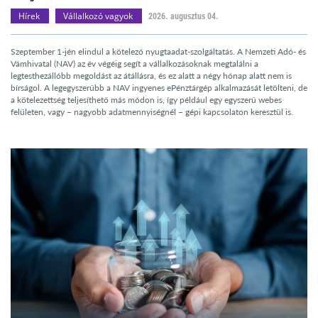
Hírek
Vállalkozó vagyok
2026. augusztus 04.
Szeptember 1-jén elindul a kötelező nyugtaadat-szolgáltatás. A Nemzeti Adó- és
Vámhivatal (NAV) az év végéig segít a vállalkozásoknak megtalálni a
legtesthezállóbb megoldást az átállásra, és ez alatt a négy hónap alatt nem is
bírságol. A legegyszerűbb a NAV ingyenes ePénztárgép alkalmazását letölteni, de
a kötelezettség teljesíthető más módon is, így például egy egyszerű webes
felületen, vagy – nagyobb adatmennyiségnél – gépi kapcsolaton keresztül is.