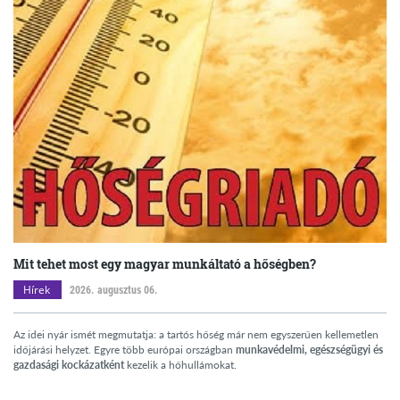
Mit tehet most egy magyar munkáltató a hőségben?
Hírek
2026. augusztus 06.
Az idei nyár ismét megmutatja: a tartós hőség már nem egyszerűen kellemetlen
időjárási helyzet. Egyre több európai országban
munkavédelmi, egészségügyi és
gazdasági kockázatként
kezelik a hőhullámokat.