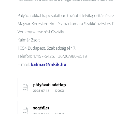
Pályázatokkal kapcsolatban további felvilágosítás és s
Magyar Kereskedelmi és Iparkamara Szakképzési és Fe
Versenyszervezési Osztály
Kalmár Zsolt
1054 Budapest, Szabadság tér 7.
Telefon: 1/457-5425, +36/20/980-9519
E-mail:
kalmar@mkik.hu
pályázati adatlap
2025-07-18
DOCX
segédlet
2025-07-18
DOCX