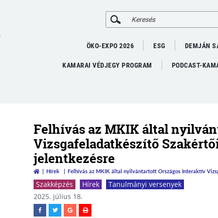
A
ÖKO-EXPO 2026
ESG
DEMJÁN S
KAMARAI VÉDJEGY PROGRAM
PODCAST-KAMA
Felhívás az MKIK által nyilván
Vizsgafeladatkészítő Szakértő
jelentkezésre
Hírek
Felhívás az MKIK által nyilvántartott Országos Interaktív Viz
Szakképzés
Hírek
Tanulmányi versenyek
2025. július 18.