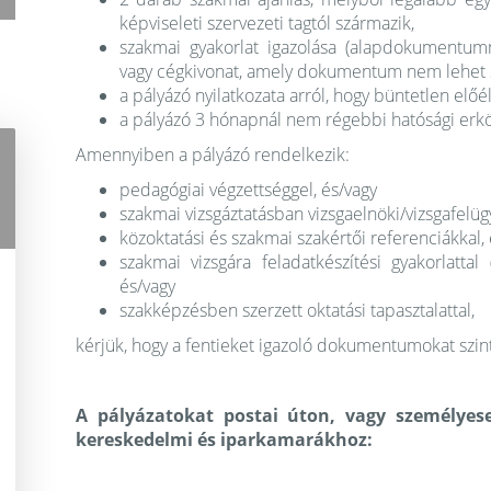
képviseleti szervezeti tagtól származik,
szakmai gyakorlat igazolása (alapdokumentumma
vagy cégkivonat, amely dokumentum nem lehet 3
a pályázó nyilatkozata arról, hogy büntetlen előél
a pályázó 3 hónapnál nem régebbi hatósági erköl
Amennyiben a pályázó
rendelkezik:
pedagógiai végzettséggel, és/vagy
szakmai vizsgáztatásban vizsgaelnöki/vizsgafelügy
közoktatási és szakmai szakértői referenciákkal,
szakmai vizsgára feladatkészítési gyakorlattal
és/vagy
szakképzésben szerzett oktatási tapasztalattal,
kérjük, hogy a fentieket igazoló dokumentumokat szint
A pályázatokat postai úton, vagy személye
kereskedelmi és iparkamarákhoz: