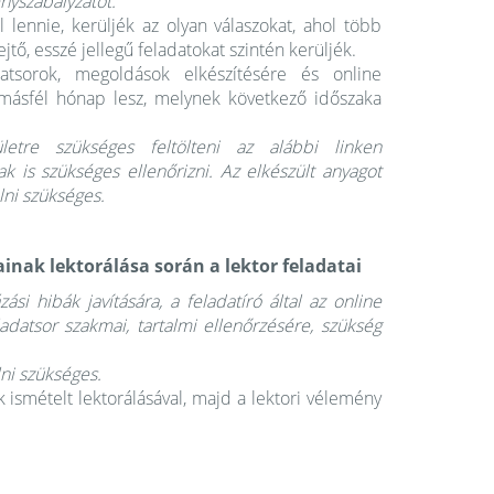
nyszabályzatot.
lennie, kerüljék az olyan válaszokat, ahol több
jtő, esszé jellegű feladatokat szintén kerüljék.
tsorok, megoldások elkészítésére és online
 másfél hónap lesz, melynek következő időszaka
letre szükséges feltölteni az alábbi linken
k is szükséges ellenőrizni. Az elkészült anyagot
lni szükséges.
ainak
lektorálása során a lektor
feladatai
ázási hibák javítására, a feladatíró által az online
feladatsor szakmai, tartalmi ellenőrzésére, szükség
lni szükséges.
 ismételt lektorálásával, majd a lektori vélemény