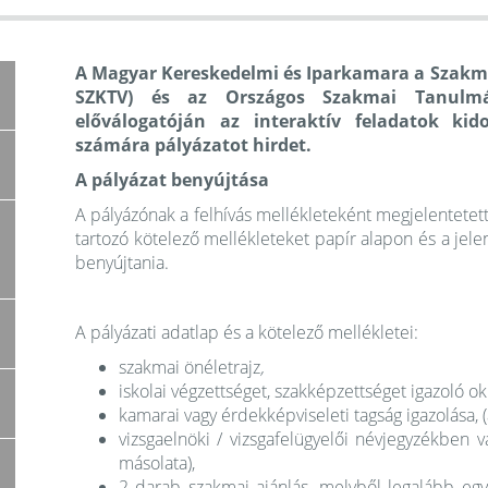
A Magyar Kereskedelmi és Iparkamara a Szakma
SZKTV) és az Országos Szakmai Tanulmá
előválogatóján az interaktív feladatok kid
számára pályázatot hirdet.
A pályázat benyújtása
A pályázónak a felhívás mellékleteként megjelentetett 
tartozó kötelező mellékleteket papír alapon és a jelen
benyújtania.
A pályázati adatlap és a
kötelező mellékletei:
szakmai önéletrajz
,
iskolai végzettséget, szakképzettséget igazoló ok
kamarai vagy érdekképviseleti tagság igazolása,
vizsgaelnöki / vizsgafelügyelői névjegyzékben v
másolata),
2 darab szakmai ajánlás, melyből legalább egy