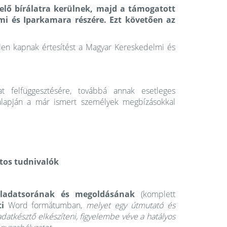
elő bírálatra kerülnek, majd a támogatott
i és Iparkamara részére. Ezt követően az
ilen kapnak értesítést a Magyar Kereskedelmi és
t felfüggesztésére, továbbá annak esetleges
alapján a már ismert személyek megbízásokkal
atos tudnivalók
feladatsorának és megoldásának
(komplett
ti
Word formátumban,
melyet egy útmutató és
ladatkésztő elkészíteni, figyelembe véve a hatályos