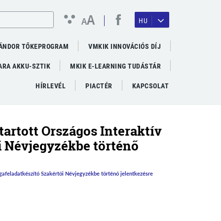
A
A
HU
ÁNDOR TŐKEPROGRAM
VMKIK INNOVÁCIÓS DÍJ
RA AKKU-SZTIK
MKIK E-LEARNING TUDÁSTÁR
HÍRLEVÉL
PIACTÉR
KAPCSOLAT
tartott Országos Interaktív
i Névjegyzékbe történő
sgafeladatkészítő Szakértői Névjegyzékbe történő jelentkezésre