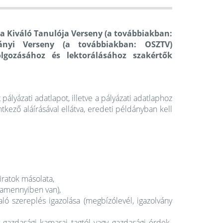
 Kiváló Tanulója Verseny (a továbbiakban:
nyi Verseny (a továbbiakban: OSZTV)
olgozásához és lektorálásához szakértők
pályázati adatlapot, illetve a pályázati adatlaphoz
tkező aláírásával ellátva, eredeti példányban kell
iratok másolata,
 (amennyiben van),
aló szereplés igazolása (megbízólevél, igazolvány
 gazdasági kamarai tagtól vagy gazdasági érdek-