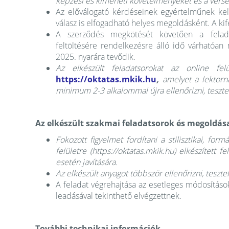
képzési és kimeneti követelményeket és a verse
Az előválogató kérdéseinek egyértelműnek kell 
válasz is elfogadható helyes megoldásként. A kife
A szerződés megkötését követően a felada
feltöltésére rendelkezésre álló idő várhatóan
2025. nyarára tevődik.
Az elkészült feladatsorokat az online felü
https://oktatas.mkik.hu
,
amelyet a lektorna
minimum 2-3 alkalommal újra ellenőrizni, teszte
Az elkészült szakmai feladatsorok és megoldás
Fokozott figyelmet fordítani a stilisztikai, form
felületre (https://oktatas.mkik.hu) elkészített 
esetén javítására.
Az elkészült anyagot többször ellenőrizni, teszte
A feladat végrehajtása az esetleges módosítások
leadásával tekinthető elvégzettnek.
További technikai információk