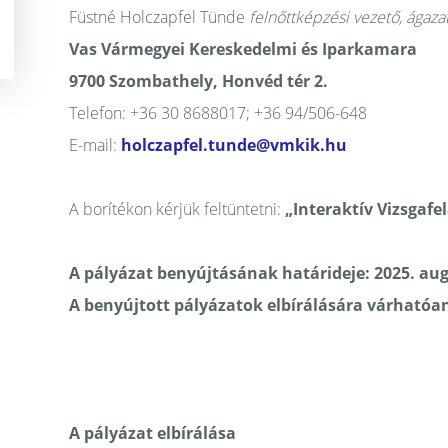
Füstné Holczapfel Tünde
felnőttképzési vezető, ágaza
Vas Vármegyei Kereskedelmi és Iparkamara
9700 Szombathely, Honvéd tér 2.
Telefon: +36 30 8688017; +36 94/506-648
E-mail:
holczapfel.tunde@vmkik.hu
A borítékon kérjük feltüntetni:
„
Interaktív Vizsgafe
A pályázat benyújtásának határideje: 2025. aug
A benyújtott pályázatok elbírálására várhatóan
A pályázat elbírálása