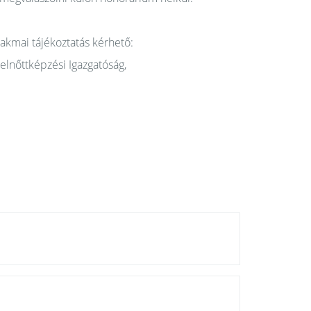
zakmai tájékoztatás kérhető:
lnőttképzési Igazgatóság,