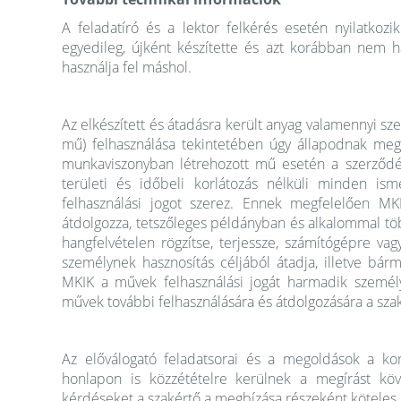
A feladatíró és a lektor felkérés esetén nyilatkozi
egyedileg, újként készítette és azt korábban nem
használja fel máshol.
Az elkészített és átadásra került anyag valamennyi sz
mű) felhasználása tekintetében úgy állapodnak meg,
munkaviszonyban létrehozott mű esetén a szerződés
területi és időbeli korlátozás nélküli minden ism
felhasználási jogot szerez. Ennek megfelelően MK
átdolgozza, tetszőleges példányban és alkalommal töb
hangfelvételen rögzítse, terjessze, számítógépre va
személynek hasznosítás céljából átadja, illetve bár
MKIK a művek felhasználási jogát harmadik személ
művek további felhasználására és átdolgozására a sza
Az előválogató feladatsorai és a megoldások a kor
honlapon is közzétételre kerülnek a megírást kö
kérdéseket a szakértő a megbízása részeként köteles