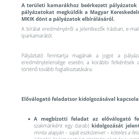
A területi kamarákhoz beérkezett pályázatok 
pályázatokat megküldik a Magyar Kereskedelm
MKIK dönt a pályázatok elbírálásáról.
A bírálat eredményéről a jelentkezők írásban, e-ma
Iparkamarától.
Pályáztató fenntartja magának a jogot a pályáza
eredménytelensége esetén, a korábbi felkérések 
történő tovább foglalkoztatására.
Előválogató feladatsor kidolgozásával kapcsol
A megbízotti feladat az előválogató 
szakmánként egy darab)
kidolgozását jelen
minta alapján – saját eszközeivel – köteles a fe