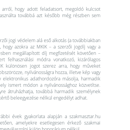
k arról, hogy adott feladatsort, megoldó kulcsot
 használta továbbá azt később még részben sem
erzői jogi védelem alá eső alkotás (a továbbiakban
 hogy azokra az MKIK – a szerzői jogdíj vagy a
ben megállapított díj megfizetését követően –
ert felhasználási módra vonatkozó, kizárólagos
IK különösen jogot szerez arra, hogy műveket
bszörözze, nyilvánosságra hozza, illetve kép vagy
gy elektronikus adathordozóra másolja, harmadik
mely ismert módon a nyilvánossághoz közvetítse.
yre átruházhatja, továbbá harmadik személynek
kértő beleegyezése nélkül engedélyt adhat.
ábbi évek gyakorlata alapján a szakmasztar.hu
vetően, amelyekre esetlegesen érkező szakmai
 megválaszolni külön honorárium nélkül.