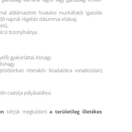
l alátámasztott hivatalos munkáltatói igazolás
0 napnál régebbi dátummal ellátva),
etű,
csi bizonyítványa.
elői gyakorlattal, és/vagy
 és/vagy
 (elsősorban interaktív feladatokra vonatkozóan)
én csatolja pályázatához.
sen
kérjük megküldeni
a területileg illetékes