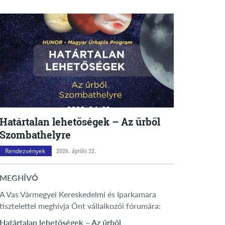
Határtalan lehetőségek – Az űrből
Szombathelyre
Rendezvények
2026. április 22.
MEGHÍVÓ
A Vas Vármegyei Kereskedelmi és Iparkamara
tisztelettel meghívja Önt vállalkozói fórumára:
Határtalan lehetőségek – Az űrből