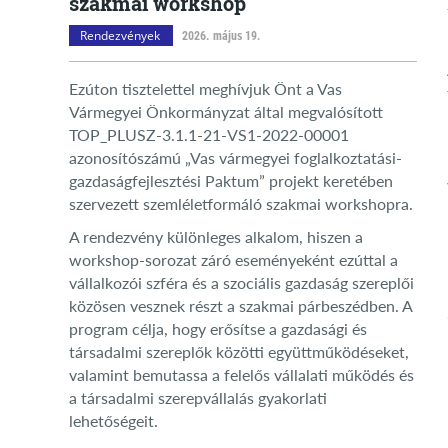
szakmai workshop
Rendezvények
2026. május 19.
Ezúton tisztelettel meghívjuk Önt a Vas
Vármegyei Önkormányzat által megvalósított
TOP_PLUSZ-3.1.1-21-VS1-2022-00001
azonosítószámú „Vas vármegyei foglalkoztatási-
gazdaságfejlesztési Paktum” projekt keretében
szervezett szemléletformáló szakmai workshopra.
A rendezvény különleges alkalom, hiszen a
workshop-sorozat záró eseményeként ezúttal a
vállalkozói szféra és a szociális gazdaság szereplői
közösen vesznek részt a szakmai párbeszédben. A
program célja, hogy erősítse a gazdasági és
társadalmi szereplők közötti együttműködéseket,
valamint bemutassa a felelős vállalati működés és
a társadalmi szerepvállalás gyakorlati
lehetőségeit.