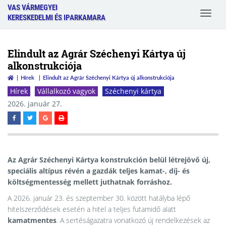
VAS VÁRMEGYEI
Toggle
KERESKEDELMI ÉS IPARKAMARA
navigat
Elindult az Agrár Széchenyi Kártya új
alkonstrukciója
Hírek
Elindult az Agrár Széchenyi Kártya új alkonstrukciója
Hírek
Vállalkozó vagyok
Széchenyi kártya
2026. január 27.
Az Agrár Széchenyi Kártya konstrukción belül létrejövő új,
speciális altípus révén a gazdák teljes kamat-, díj- és
költségmentesség mellett juthatnak forráshoz.
A 2026. január 23. és szeptember 30. között hatályba lépő
hitelszerződések esetén a hitel a teljes futamidő alatt
kamatmentes
. A sertéságazatra vonatkozó új rendelkezések az