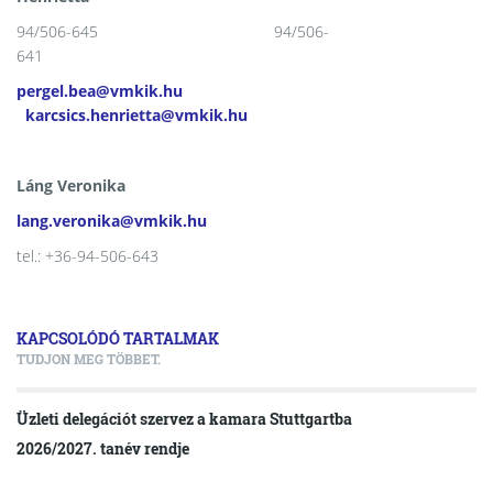
94/506-645 94/506-
641
pergel.bea@vmkik.hu
karcsics.henrietta@vmkik.hu
Láng Veronika
lang.veronika@vmkik.hu
tel.: +36-94-506-643
KAPCSOLÓDÓ TARTALMAK
TUDJON MEG TÖBBET.
Üzleti delegációt szervez a kamara Stuttgartba
2026/2027. tanév rendje