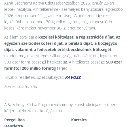
Agrár Széchenyi Kártya üzletszabályzatában 2026. január 23-án
léptek hatályba. A hitelkérelmek személyes benyújtására legkésőbb
2026. szeptember 11-ig van lehetőség. A hitelszerződéseket
legkésőbb szeptember 30-ig kell megkötni, míg a kapcsolódó
kezesi kérelmeket november 30-ig lehet benyújtani.
Az állam átvállalja a
kezelési költséget, a regisztrációs díjat, az
egyszeri szerződéskötési díjat, a bírálati díjat, a közjegyzői
díjat, valamint a fedezetek értékbecslésének költségét
is
minden megkezdett egész állategység után számított, legfeljebb
500 ezer forint összegű hitelkeretig. A hitelkeret összege
500 ezer
forinttól 200 millió forint
ig terjed.
További részletek, üzletszabályzat:
KAVOSZ
Forrás: üzletem.hu
A Széchenyi Kártya Program valamennyi konstrukciója esetében
kérjen tájékoztatást kollégáinknál!
Pergel Bea Karcsics
Henrietta