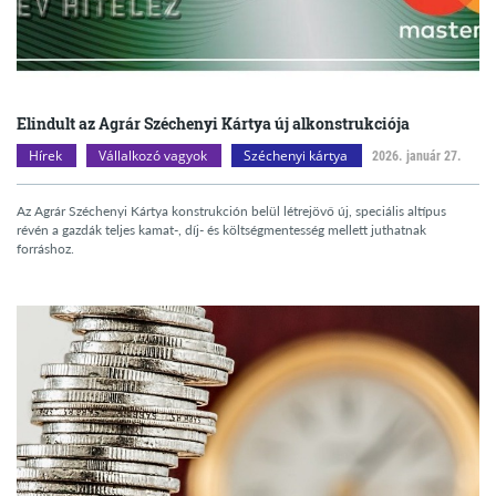
Elindult az Agrár Széchenyi Kártya új alkonstrukciója
Hírek
Vállalkozó vagyok
Széchenyi kártya
2026. január 27.
Az Agrár Széchenyi Kártya konstrukción belül létrejövő új, speciális altípus
révén a gazdák teljes kamat-, díj- és költségmentesség mellett juthatnak
forráshoz.