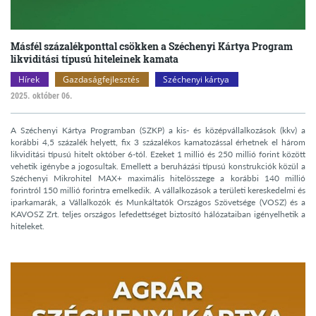
Másfél százalékponttal csökken a Széchenyi Kártya Program
likviditási típusú hiteleinek kamata
Hírek
Gazdaságfejlesztés
Széchenyi kártya
2025. október 06.
A Széchenyi Kártya Programban (SZKP) a kis- és középvállalkozások (kkv) a
korábbi 4,5 százalék helyett, fix 3 százalékos kamatozással érhetnek el három
likviditási típusú hitelt október 6-tól. Ezeket 1 millió és 250 millió forint között
vehetik igénybe a jogosultak. Emellett a beruházási típusú konstrukciók közül a
Széchenyi Mikrohitel MAX+ maximális hitelösszege a korábbi 140 millió
forintról 150 millió forintra emelkedik. A vállalkozások a területi kereskedelmi és
iparkamarák, a Vállalkozók és Munkáltatók Országos Szövetsége (VOSZ) és a
KAVOSZ Zrt. teljes országos lefedettséget biztosító hálózataiban igényelhetik a
hiteleket.