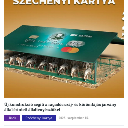
Új konstrukció segíti a ragadós száj- és körömfájás járvány
által érintett állattenyésztőket
Hírek
Széchenyi kártya
2025. szeptember 15.