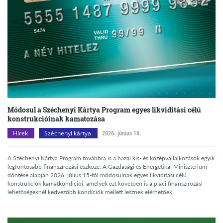
Módosul a Széchenyi Kártya Program egyes likviditási célú
konstrukcióinak kamatozása
Hírek
Széchenyi kártya
2026. június 18.
A Széchenyi Kártya Program továbbra is a hazai kis- és középvállalkozások egyik
legfontosabb finanszírozási eszköze. A Gazdasági és Energetikai Minisztérium
döntése alapján 2026. július 15-tól módosulnak egyes likviditási célú
konstrukciók kamatkondíciói, amelyek ezt követően is a piaci finanszírozási
lehetőségeknél kedvezőbb kondíciók mellett lesznek elérhetőek.