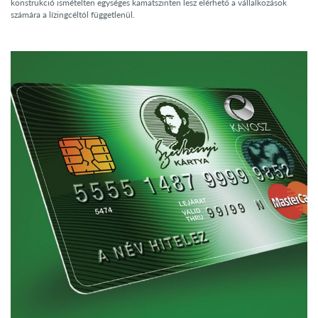
konstrukció ismételten egységes kamatszinten lesz elérhető a vállalkozások
számára a lízingcéltól függetlenül.