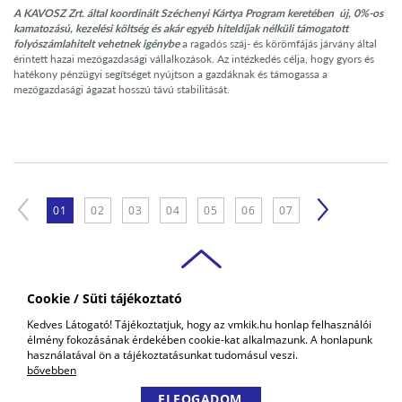
A KAVOSZ Zrt. által koordinált Széchenyi Kártya Program keretében új, 0%-os
kamatozású, kezelési költség és akár egyéb hiteldíjak nélküli támogatott
folyószámlahitelt vehetnek igénybe
a ragadós száj- és körömfájás járvány által
érintett hazai mezőgazdasági vállalkozások. Az intézkedés célja, hogy gyors és
hatékony pénzügyi segítséget nyújtson a gazdáknak és támogassa a
mezőgazdasági ágazat hosszú távú stabilitását.
01
02
03
04
05
06
07
Cookie / Süti tájékoztató
VAS VÁRMEGYEI
Kedves Látogató! Tájékoztatjuk, hogy az vmkik.hu honlap felhasználói
KERESKEDELMI ÉS IPARKAMARA
élmény fokozásának érdekében cookie-kat alkalmazunk. A honlapunk
COPYRIGHT © 2018 - 2026 VMKIK. |
ALL RIGHTS RESERVED! DESIGNED &
használatával ön a tájékoztatásunkat tudomásul veszi.
POWERED BY
POSITIVE ADAMSKY
bővebben
ELFOGADOM