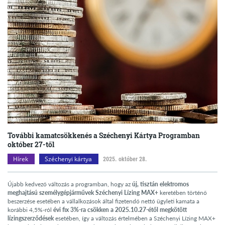
További kamatcsökkenés a Széchenyi Kártya Programban
október 27-től
Hírek
Széchenyi kártya
2025. október 28.
Újabb kedvező változás a programban, hogy az
új, tisztán elektromos
meghajtású személygépjárművek Széchenyi Lízing MAX+
keretében történő
beszerzése esetében a vállalkozások által fizetendő nettó ügyleti kamata a
korábbi 4,5%-ról
évi fix 3%-ra csökken a
2025.10.27-étől megkötött
lízingszerződések
esetében, így a változás értelmében a Széchenyi Lízing MAX+