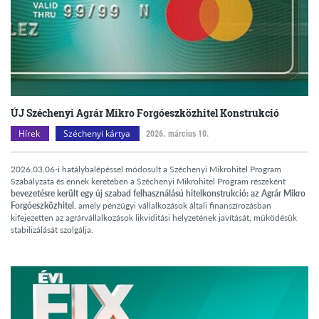
ÚJ Széchenyi Agrár Mikro Forgóeszközhitel Konstrukció
Hírek
Széchenyi kártya
2026. március 10.
2026.03.06-i hatálybalépéssel módosult a Széchenyi Mikrohitel Program
Szabályzata és ennek keretében a Széchenyi Mikrohitel Program részeként
bevezetésre került egy új szabad felhasználású hitelkonstrukció: az Agrár Mikro
Forgóeszközhitel
, amely pénzügyi vállalkozások általi finanszírozásban
kifejezetten az agrárvállalkozások likviditási helyzetének javítását, működésük
stabilizálását szolgálja.