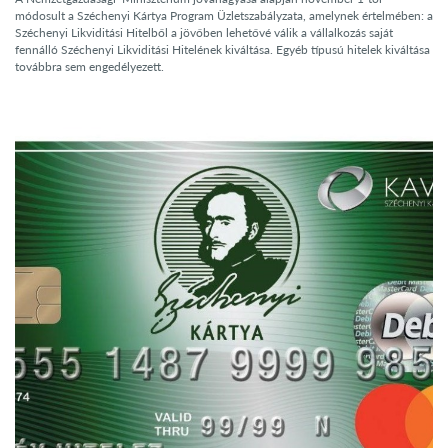
módosult a Széchenyi Kártya Program Üzletszabályzata, amelynek értelmében: a
Széchenyi Likviditási Hitelből a jövőben lehetővé válik a vállalkozás saját
fennálló Széchenyi Likviditási Hitelének kiváltása. Egyéb típusú hitelek kiváltása
továbbra sem engedélyezett.